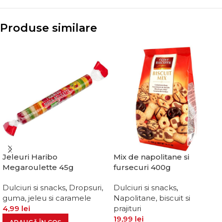
Produse similare
Jeleuri Haribo
Mix de napolitane si
Megaroulette 45g
fursecuri 400g
Dulciuri si snacks
,
Dropsuri,
Dulciuri si snacks
,
guma, jeleu si caramele
Napolitane, biscuit si
4,99
lei
prajituri
19,99
lei