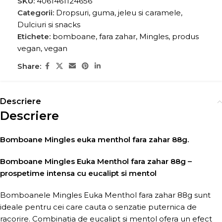
SKU:
4061461124656
Categorii:
Dropsuri, guma, jeleu si caramele
,
Dulciuri si snacks
Etichete:
bomboane
,
fara zahar
,
Mingles
,
produs
vegan
,
vegan
Share:
Descriere
Descriere
Bomboane Mingles euka menthol fara zahar 88g.
Bomboane Mingles Euka Menthol fara zahar 88g –
prospetime intensa cu eucalipt si mentol
Bomboanele Mingles Euka Menthol fara zahar 88g sunt
ideale pentru cei care cauta o senzatie puternica de
racorire. Combinatia de eucalipt si mentol ofera un efect