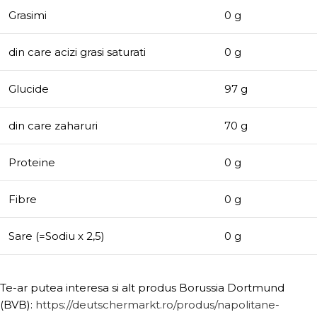
Grasimi
0 g
din care acizi grasi saturati
0 g
Glucide
97 g
din care zaharuri
70 g
Proteine
0 g
Fibre
0 g
Sare (=Sodiu x 2,5)
0 g
Te-ar putea interesa si alt produs Borussia Dortmund
(BVB):
https://deutschermarkt.ro/produs/napolitane-