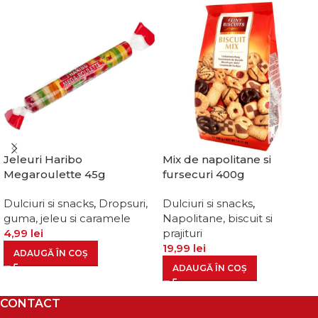
Jeleuri Haribo
Mix de napolitane si
Megaroulette 45g
fursecuri 400g
Dulciuri si snacks
,
Dropsuri,
Dulciuri si snacks
,
guma, jeleu si caramele
Napolitane, biscuit si
4,99
lei
prajituri
19,99
lei
ADAUGĂ ÎN COȘ
ADAUGĂ ÎN COȘ
CONTACT