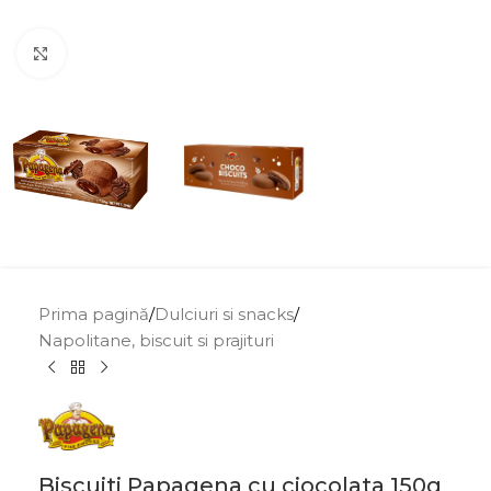
Click to enlarge
Prima pagină
/
Dulciuri si snacks
/
Napolitane, biscuit si prajituri
Biscuiti Papagena cu ciocolata 150g