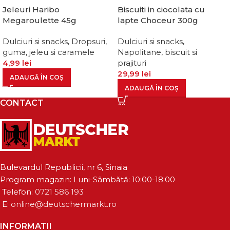
Jeleuri Haribo
Biscuiti in ciocolata cu
Megaroulette 45g
lapte Choceur 300g
Dulciuri si snacks
,
Dropsuri,
Dulciuri si snacks
,
guma, jeleu si caramele
Napolitane, biscuit si
4,99
lei
prajituri
29,99
lei
ADAUGĂ ÎN COȘ
ADAUGĂ ÎN COȘ
CONTACT
Bulevardul Republicii, nr 6, Sinaia
Program magazin: Luni-Sâmbătă: 10:00-18:00
Telefon:
0721 586 193
E:
online@deutschermarkt.ro
INFORMATII