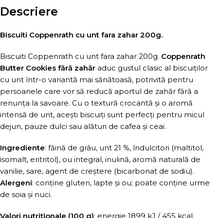
Descriere
Biscuiti Coppenrath cu unt fara zahar 200g.
Biscuiti Coppenrath cu unt fara zahar 200g.
Coppenrath
Butter Cookies fără zahăr
aduc gustul clasic al biscuiților
cu unt într-o variantă mai sănătoasă, potrivită pentru
persoanele care vor să reducă aportul de zahăr fără a
renunța la savoare. Cu o textură crocantă și o aromă
intensă de unt, acești biscuiți sunt perfecți pentru micul
dejun, pauze dulci sau alături de cafea și ceai.
Ingrediente
: făină de grâu, unt 21 %, îndulcitori (maltitol,
isomalt, eritritol), ou integral, inulină, aromă naturală de
vanilie, sare, agent de creștere (bicarbonat de sodiu).
Alergeni
: conține gluten, lapte și ou; poate conține urme
de soia și nuci.
Valori nutriționale (100 g)
: energie 1899 kJ / 455 kcal,