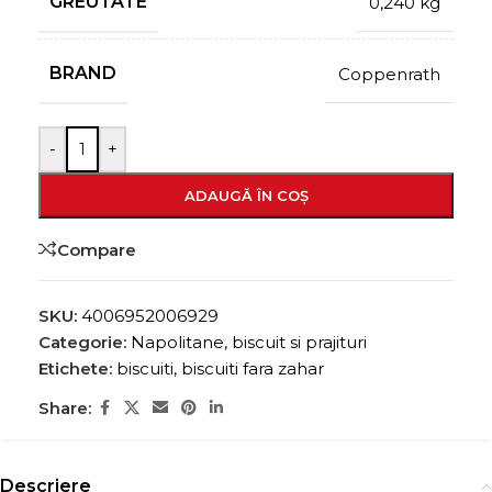
GREUTATE
0,240 kg
BRAND
Coppenrath
-
+
ADAUGĂ ÎN COȘ
Compare
SKU:
4006952006929
Categorie:
Napolitane, biscuit si prajituri
Etichete:
biscuiti
,
biscuiti fara zahar
Share:
Descriere