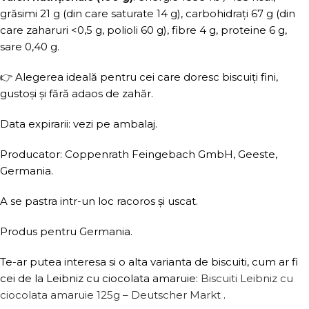
grăsimi 21 g (din care saturate 14 g), carbohidrați 67 g (din
care zaharuri <0,5 g, polioli 60 g), fibre 4 g, proteine 6 g,
sare 0,40 g.
👉 Alegerea ideală pentru cei care doresc biscuiți fini,
gustoși și fără adaos de zahăr.
Data expirarii: vezi pe ambalaj.
Producator: Coppenrath Feingebach GmbH, Geeste,
Germania.
A se pastra intr-un loc racoros și uscat.
Produs pentru Germania.
Te-ar putea interesa si o alta varianta de biscuiti, cum ar fi
cei de la Leibniz cu ciocolata amaruie:
Biscuiti Leibniz cu
ciocolata amaruie 125g – Deutscher Markt
.