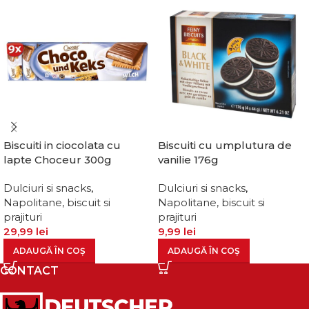
Biscuiti in ciocolata cu
Biscuiti cu umplutura de
lapte Choceur 300g
vanilie 176g
Dulciuri si snacks
,
Dulciuri si snacks
,
Napolitane, biscuit si
Napolitane, biscuit si
prajituri
prajituri
29,99
lei
9,99
lei
ADAUGĂ ÎN COȘ
ADAUGĂ ÎN COȘ
CONTACT