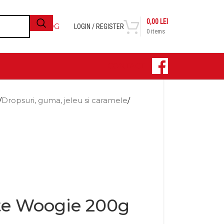
0,00
LEI
BLOG
LOGIN / REGISTER
0
items
CONTACT
/
Dropsuri, guma, jeleu si caramele
/
te Woogie 200g