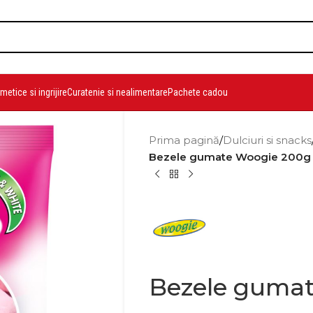
etice si ingrijire
Curatenie si nealimentare
Pachete cadou
Prima pagină
/
Dulciuri si snacks
Bezele gumate Woogie 200g
Bezele guma