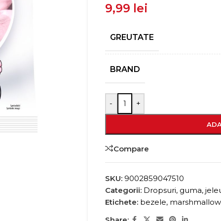
9,99
lei
GREUTATE
BRAND
-
+
ADA
Compare
SKU:
9002859047510
Categorii:
Dropsuri, guma, jele
Etichete:
bezele
,
marshmallow
Share: