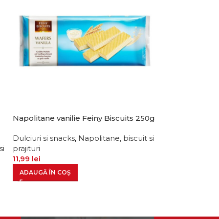
Napolitane vanilie Feiny Biscuits 250g
Biscuiti sandwi
380g
Dulciuri si snacks
,
Napolitane, biscuit si
si
prajituri
Dulciuri si snac
11,99
lei
prajituri
15,99
lei
ADAUGĂ ÎN COȘ
ADAUGĂ ÎN CO