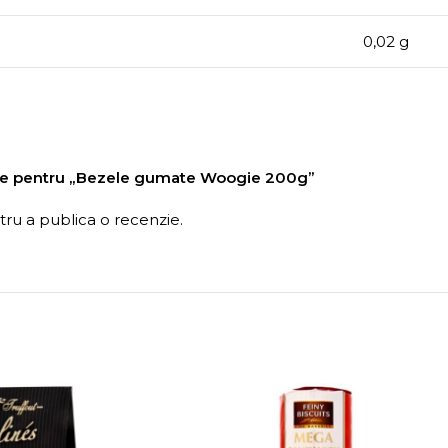
0,02 g
enzie pentru „Bezele gumate Woogie 200g”
ru a publica o recenzie.