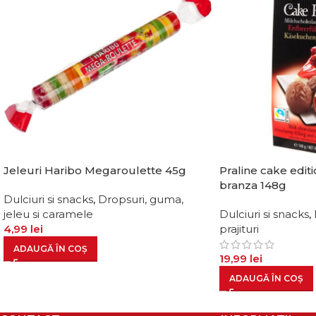
Jeleuri Haribo Megaroulette 45g
Praline cake edit
branza 148g
Dulciuri si snacks
,
Dropsuri, guma,
jeleu si caramele
Dulciuri si snacks
,
4,99
lei
prajituri
ADAUGĂ ÎN COȘ
19,99
lei
ADAUGĂ ÎN COȘ