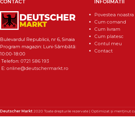
CONTACT
INFORMATII
Povestea noastra
Cum comand
Cum livram
Cum platesc
Bulevardul Republicii, nr 6, Sinaia
Contul meu
Program magazin: Luni-Sâmbătă:
Contact
10:00-18:00
Telefon:
0721 586 193
E:
online@deutschermarkt.ro
Deutscher Markt
2020 Toate drepturile rezervate | Optimizat și menținut c