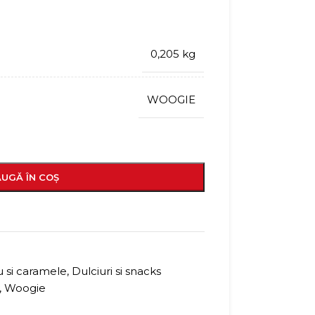
0,205 kg
WOOGIE
UGĂ ÎN COȘ
u si caramele
,
Dulciuri si snacks
,
Woogie