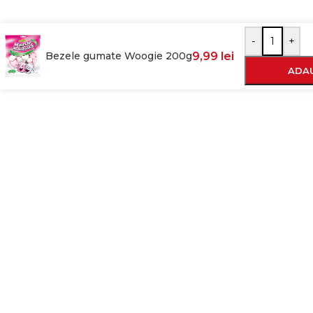
-
+
Bezele gumate Woogie 200g
9,99
lei
ADAU