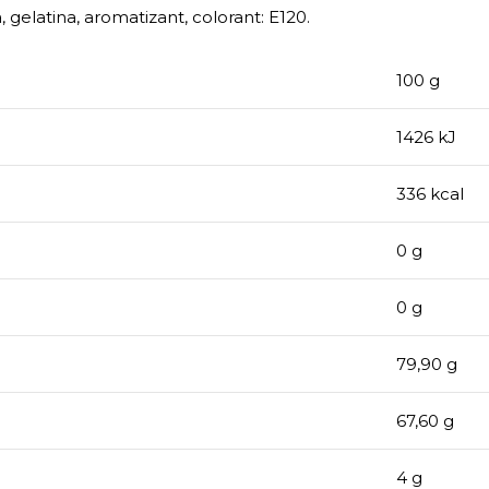
 gelatina, aromatizant, colorant: E120.
100 g
1426 kJ
336 kcal
0 g
0 g
79,90 g
67,60 g
4 g