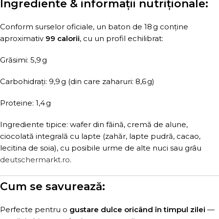
Ingrediente & informații nutriționale:
Conform surselor oficiale, un baton de 18 g conține
aproximativ
99 calorii
, cu un profil echilibrat:
Grăsimi: 5,9 g
Carbohidrați: 9,9 g (din care zaharuri: 8,6 g)
Proteine: 1,4 g
Ingrediente tipice: wafer din făină, cremă de alune,
ciocolată integrală cu lapte (zahăr, lapte pudră, cacao,
lecitina de soia), cu posibile urme de alte nuci sau grâu
deutschermarkt.ro
.
Cum se savurează:
Perfecte pentru o
gustare dulce oricând în timpul zilei
—