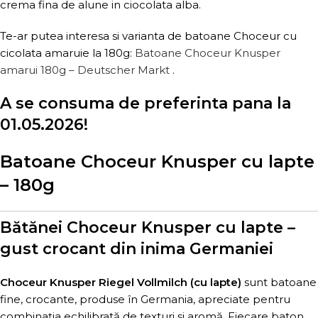
crema fina de alune in ciocolata alba.
Te-ar putea interesa si varianta de batoane Choceur cu
cicolata amaruie la 180g:
Batoane Choceur Knusper
amarui 180g – Deutscher Markt
.
A se consuma de preferinta pana la
01.05.2026!
Batoane Choceur Knusper cu lapte
– 180g
Bătănei Choceur Knusper cu lapte –
gust crocant din inima Germaniei
Choceur Knusper Riegel Vollmilch (cu lapte)
sunt batoane
fine, crocante, produse în Germania, apreciate pentru
combinația echilibrată de texturi și aromă. Fiecare baton