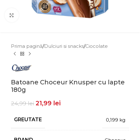
Click to enlarge
Prima pagină
/
Dulciuri si snacks
/
Ciocolate
Batoane Choceur Knusper cu lapte
180g
21,99
lei
24,99
lei
GREUTATE
0,199 kg
BRAND