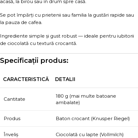
acasă, la birou sau în drum spre casă.
Se pot împărți cu prietenii sau familia la gustări rapide sau
la pauza de cafea.
Ingrediente simple și gust robust — ideale pentru iubitorii
de ciocolată cu textură crocantă.
Specificații produs:
CARACTERISTICĂ
DETALII
180 g (mai multe batoane
Cantitate
ambalate)
Produs
Baton crocant (Knusper Riegel)
Înveliș
Ciocolată cu lapte (Vollmilch)