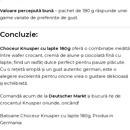
Valoare percepută bună
– pachet de 180 g răspunde unei
game variate de preferințe de gust.
Concluzie:
Choceur Knusper cu lapte 180g
oferă o combinație inedită
între wafer crocant, cremă de alune și ciocolată fină cu
lapte, fiind un rasfăț dulce perfect pentru pauze plăcute.
Cu o rețetă simplă și un gust autentic german, este o
alegere excelentă pentru oricine vrea o gustare delicioasă
și echilibrată.
Comandă acum de la
Deutscher Markt
și bucură-te de
crocantul Knusper oriunde, oricând!
Batoane Choceur Knusper cu lapte 180g. Produs in
Germania.