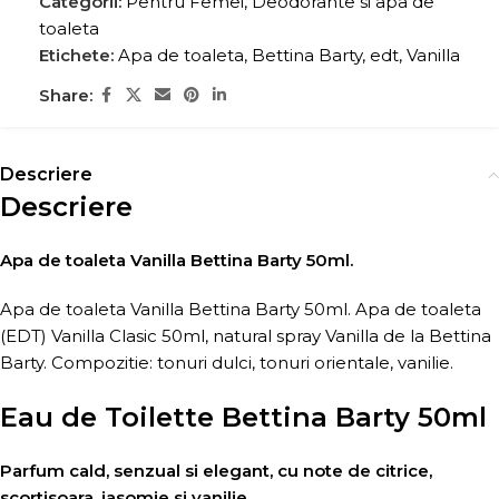
Categorii:
Pentru Femei
,
Deodorante si apa de
toaleta
Etichete:
Apa de toaleta
,
Bettina Barty
,
edt
,
Vanilla
Share:
Descriere
Descriere
Apa de toaleta Vanilla Bettina Barty 50ml.
Apa de toaleta Vanilla Bettina Barty 50ml. Apa de toaleta
(EDT) Vanilla Clasic 50ml, natural spray Vanilla de la Bettina
Barty. Compozitie: tonuri dulci, tonuri orientale, vanilie.
Eau de Toilette Bettina Barty 50ml
Parfum cald, senzual si elegant, cu note de citrice,
scortisoara, iasomie si vanilie.