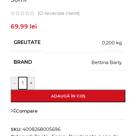
(O recenzie client)
69,99
lei
GREUTATE
0,200 kg
BRAND
Bettina Barty
-
+
ADAUGĂ ÎN COȘ
Compare
SKU:
4008268005696