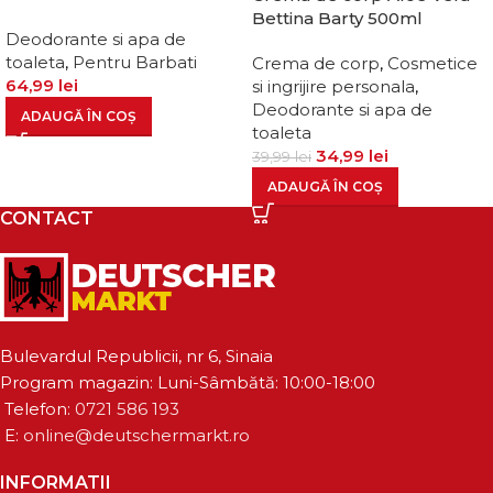
Bettina Barty 500ml
Deodorante si apa de
toaleta
,
Pentru Barbati
Crema de corp
,
Cosmetice
64,99
lei
si ingrijire personala
,
Deodorante si apa de
ADAUGĂ ÎN COȘ
toaleta
34,99
lei
39,99
lei
ADAUGĂ ÎN COȘ
CONTACT
Bulevardul Republicii, nr 6, Sinaia
Program magazin: Luni-Sâmbătă: 10:00-18:00
Telefon:
0721 586 193
E:
online@deutschermarkt.ro
INFORMATII