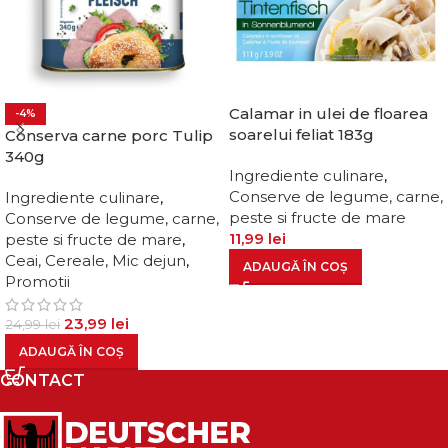
Calamar in ulei de floarea
-4%
soarelui feliat 183g
Conserva carne porc Tulip
340g
Ingrediente culinare
,
Conserve de legume, carne,
Ingrediente culinare
,
peste si fructe de mare
Conserve de legume, carne,
11,99
lei
peste si fructe de mare
,
Ceai, Cereale, Mic dejun
,
ADAUGĂ ÎN COȘ
Promotii
23,99
lei
24,99
lei
ADAUGĂ ÎN COȘ
CONTACT