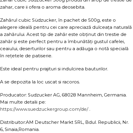
zahar, care ii ofera o aroma deosebita.
Zahărul cubic Südzucker, în pachet de 500g, este o
alegere ideală pentru cei care apreciază dulceața naturală
a zahărului. Acest tip de zahăr este obținut din trestie de
zahăr și este perfect pentru a îmbunătăți gustul cafelei,
ceaiului, deserturilor sau pentru a adăuga o notă specială
în rețetele de patiserie.
Este ideal pentru prajituri si indulcirea bauturilor.
A se depozita la loc uscat si racoros.
Producator: Sudzucker AG, 68028 Mannheim, Germania.
Mai multe detalii pe:
https://www.suedzuckergroup.com/de/
.
Distribuitor:AM Deutscher Markt SRL, Bdul. Republicii, Nr.
6, Sinaia,Romania.