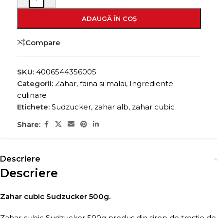
ADAUGĂ ÎN COȘ
Compare
SKU:
4006544356005
Categorii:
Zahar, faina si malai
,
Ingrediente
culinare
Etichete:
Sudzucker
,
zahar alb
,
zahar cubic
Share:
Descriere
Descriere
Zahar cubic Sudzucker 500g.
Zahar cubic Sudzucker 500g produs din sirop de trestie de