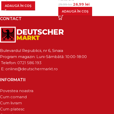
26,99
lei
29,99
lei
ADAUGĂ ÎN COȘ
ADAUGĂ ÎN COȘ
CONTACT
Bulevardul Republicii, nr 6, Sinaia
Program magazin: Luni-Sâmbătă: 10:00-18:00
Telefon:
0721 586 193
E:
online@deutschermarkt.ro
INFORMATII
Povestea noastra
Cum comand
Cum livram
Cum platesc