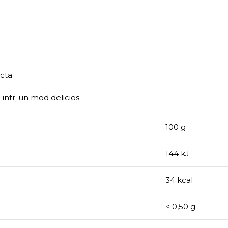
cta.
 intr-un mod delicios.
100 g
144 kJ
34 kcal
< 0,50 g