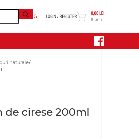
0,00
LEI
BLOG
LOGIN / REGISTER
0
items
CONTACT
curi naturale
/
l
 de cirese 200ml