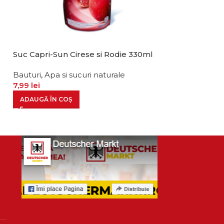
Suc Capri-Sun Cirese si Rodie 330ml
Suc Capri-Sun 
330ml
Bauturi
,
Apa si sucuri naturale
7,99
lei
Bauturi
,
Apa si 
7,99
lei
ADAUGĂ ÎN COȘ
ADAUGĂ ÎN CO