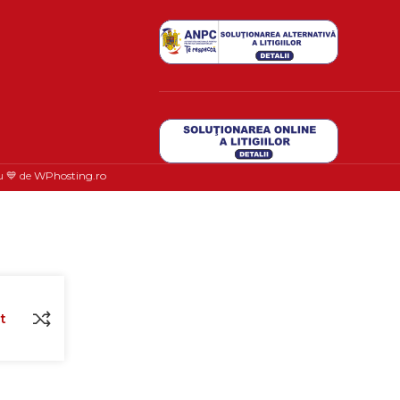
u 💙 de
WPhosting.ro
t