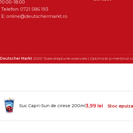
10:00-18:00
Telefon:
0721 586 193
E:
online@deutschermarkt.ro
Deutscher Markt
2020 Toate drepturile rezervate | Optimizat și menținut c
Suc Capri-Sun de cirese 200ml
3,99
lei
Stoc epuiza