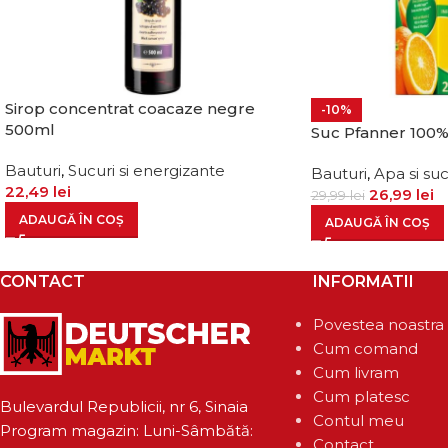
Sirop concentrat coacaze negre
-10%
500ml
Suc Pfanner 100%
Bauturi
,
Sucuri si energizante
Bauturi
,
Apa si suc
22,49
lei
26,99
lei
29,99
lei
ADAUGĂ ÎN COȘ
ADAUGĂ ÎN COȘ
CONTACT
INFORMATII
Povestea noastra
Cum comand
Cum livram
Cum platesc
Bulevardul Republicii, nr 6, Sinaia
Contul meu
Program magazin: Luni-Sâmbătă:
Contact