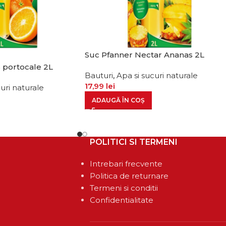
Suc Pfanner Nectar Ananas 2L
 portocale 2L
Bauturi
,
Apa si sucuri naturale
17,99
lei
uri naturale
ADAUGĂ ÎN COȘ
POLITICI SI TERMENI
Intrebari frecvente
Politica de returnare
Termeni si conditii
Confidentialitate