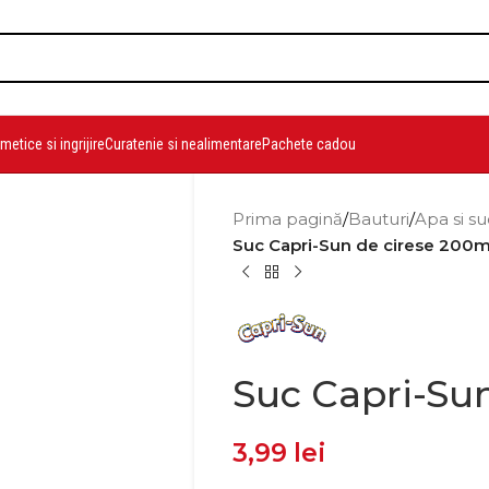
etice si ingrijire
Curatenie si nealimentare
Pachete cadou
Prima pagină
/
Bauturi
/
Apa si su
Suc Capri-Sun de cirese 200m
Suc Capri-Sun
3,99
lei