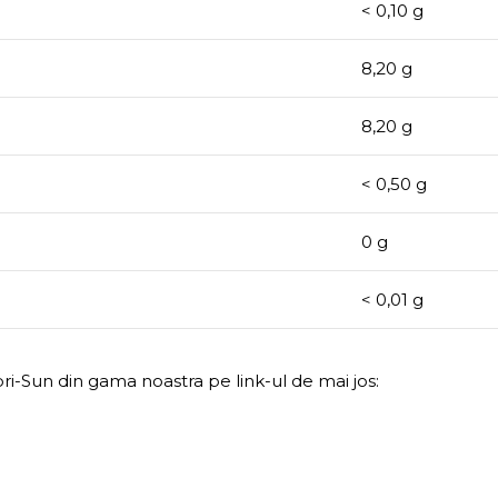
< 0,10 g
8,20 g
8,20 g
< 0,50 g
0 g
< 0,01 g
ri-Sun din gama noastra pe link-ul de mai jos: