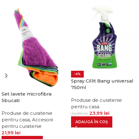
-4%
Spray Cillit Bang universal
750ml
Set lavete microfibra
Produse de curatenie
5bucati
pentru casa
23,99
lei
Produse de curatenie
24,99
lei
pentru casa
,
Accesorii
ADAUGĂ ÎN COȘ
pentru curatenie
21,99
lei