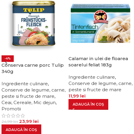
Calamar in ulei de floarea
-4%
soarelui feliat 183g
Conserva carne porc Tulip
340g
Ingrediente culinare
,
Conserve de legume, carne,
Ingrediente culinare
,
peste si fructe de mare
Conserve de legume, carne,
11,99
lei
peste si fructe de mare
,
Ceai, Cereale, Mic dejun
,
ADAUGĂ ÎN COȘ
Promotii
23,99
lei
24,99
lei
ADAUGĂ ÎN COȘ