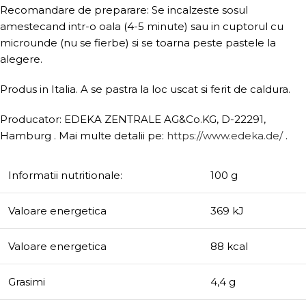
Recomandare de preparare: Se incalzeste sosul
amestecand intr-o oala (4-5 minute) sau in cuptorul cu
microunde (nu se fierbe) si se toarna peste pastele la
alegere.
Produs in Italia. A se pastra la loc uscat si ferit de caldura.
Producator: EDEKA ZENTRALE AG&Co.KG, D-22291,
Hamburg . Mai multe detalii pe:
https://www.edeka.de/
.
Informatii nutritionale:
100 g
Valoare energetica
369 kJ
Valoare energetica
88 kcal
Grasimi
4,4 g