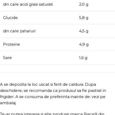
din care acizi grasi saturati
2,0 g
Glucide
5,8 g
din care zaharuri
4,5 g
Proteine
4,9 g
Sare
1,6 g
A se depozita la loc uscat si ferit de caldura. Dupa
deschidere, se recomanda ca produsul sa fie pastrat in
frigider. A se consuma de preferinta inainte de: vezi pe
ambalaj.
Te-ar putea interesa si alte produse marca Piacelli din