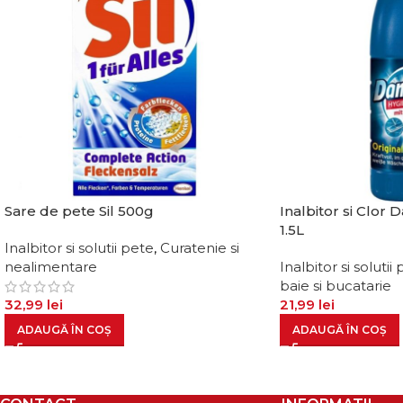
Sare de pete Sil 500g
Inalbitor si Clor D
1.5L
Inalbitor si solutii pete
,
Curatenie si
nealimentare
Inalbitor si solutii
baie si bucatarie
32,99
lei
21,99
lei
ADAUGĂ ÎN COȘ
ADAUGĂ ÎN COȘ