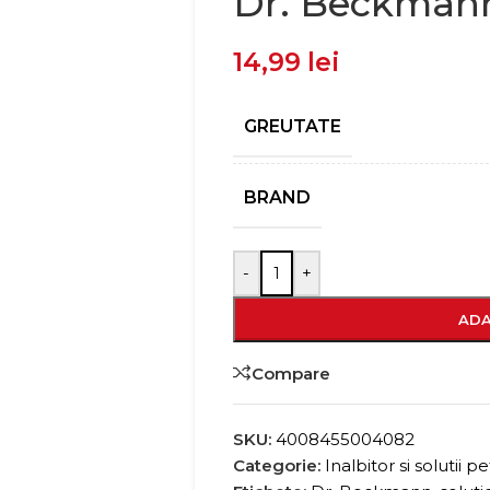
Dr. Beckman
14,99
lei
GREUTATE
BRAND
-
+
ADA
Compare
SKU:
4008455004082
Categorie:
Inalbitor si solutii p