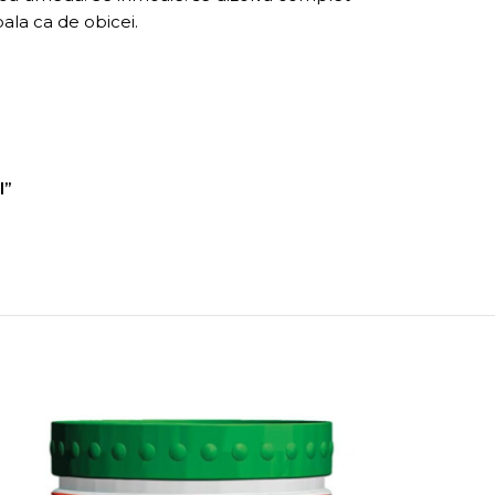
pala ca de obicei.
l”