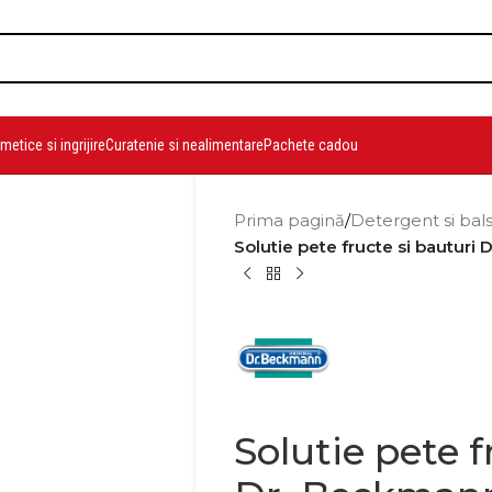
etice si ingrijire
Curatenie si nealimentare
Pachete cadou
Prima pagină
/
Detergent si bal
Solutie pete fructe si bauturi
Solutie pete f