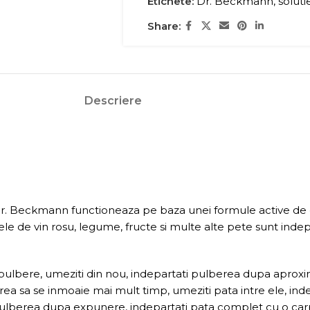
Etichete:
Dr. Beckmann
,
soluti
Share:
Descriere
 Dr. Beckmann functioneaza pe baza unei formule active de 
le de vin rosu, legume, fructe si multe alte pete sunt indepa
u pulbere, umeziti din nou, indepartati pulberea dupa aproxi
ea sa se inmoaie mai mult timp, umeziti pata intre ele, indep
i pulberea dupa expunere, indepartati pata complet cu o ca