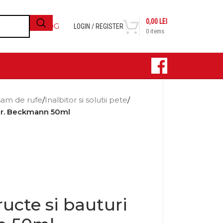
0,00
LEI
BLOG
LOGIN / REGISTER
0
items
CONTACT
sam de rufe
/
Inalbitor si solutii pete
/
 Dr. Beckmann 50ml
ructe si bauturi