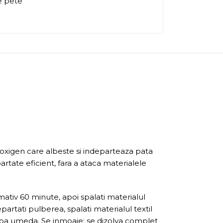
e pete
oxigen care albeste si indeparteaza pata
rtate eficient, fara a ataca materialele
mativ 60 minute, apoi spalati materialul
artati pulberea, spalati materialul textil
rpa umeda. Se inmoaie: se dizolva complet