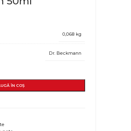
n 50ml
0,068 kg
Dr. Beckmann
UGĂ ÎN COȘ
ete