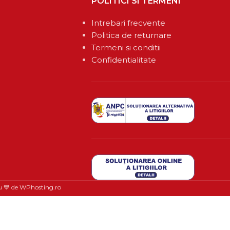
POLITICI SI TERMENI
Intrebari frecvente
Politica de returnare
Termeni si conditii
Confidentialitate
u 💙 de
WPhosting.ro