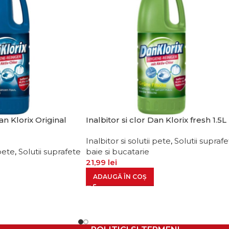
an Klorix Original
Inalbitor si clor Dan Klorix fresh 1.5L
Inalbitor si solutii pete
,
Solutii supraf
 pete
,
Solutii suprafete
baie si bucatarie
21,99
lei
ADAUGĂ ÎN COȘ