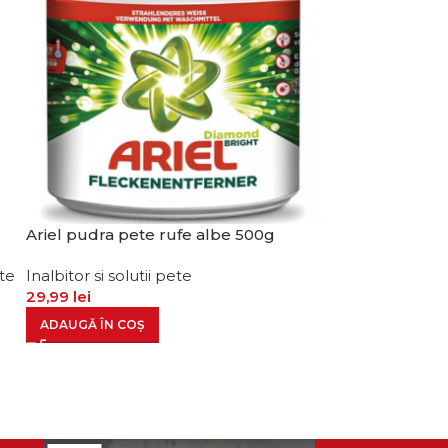
Ariel pudra pete rufe albe 500g
-12%
Spray pete Cli
ete
Inalbitor si solutii pete
29,99
lei
Inalbitor si solu
curatenie pent
ADAUGĂ ÎN COȘ
21,99
le
24,99
lei
ADAUGĂ ÎN CO