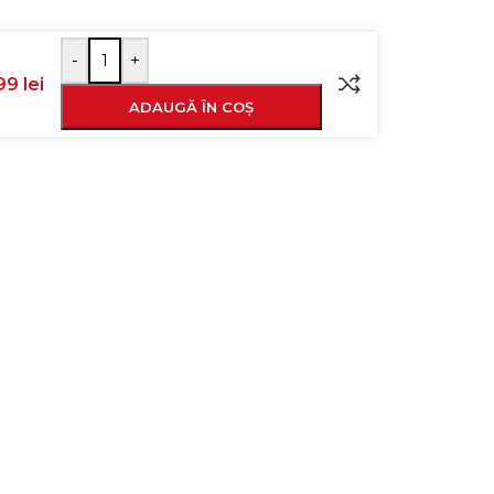
-
+
,99
lei
ADAUGĂ ÎN COȘ