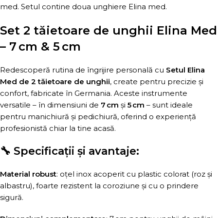
med. Setul contine doua unghiere Elina med.
Set 2 tăietoare de unghii Elina Med
– 7 cm & 5 cm
Redescoperă rutina de îngrijire personală cu
Setul Elina
Med de 2 tăietoare de unghii
, create pentru precizie și
confort, fabricate în Germania. Aceste instrumente
versatile – în dimensiuni de
7 cm
și
5 cm
– sunt ideale
pentru manichiură și pedichiură, oferind o experiență
profesionistă chiar la tine acasă.
🔧 Specificații și avantaje:
Material robust
: oțel inox acoperit cu plastic colorat (roz și
albastru), foarte rezistent la coroziune și cu o prindere
sigură.