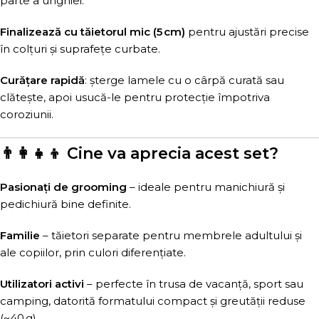
parte a unghiei.
Finalizează cu tăietorul mic (5 cm)
pentru ajustări precise
în colțuri și suprafețe curbate.
Curățare rapidă
: șterge lamele cu o cârpă curată sau
clătește, apoi usucă-le pentru protecție împotriva
coroziunii.
👨‍👩‍👧‍👦 Cine va aprecia acest set?
Pasionați de grooming
– ideale pentru manichiură și
pedichiură bine definite.
Familie
– tăietori separate pentru membrele adultului și
ale copiilor, prin culori diferențiate.
Utilizatori activi
– perfecte în trusa de vacanță, sport sau
camping, datorită formatului compact și greutății reduse
(~40 g).