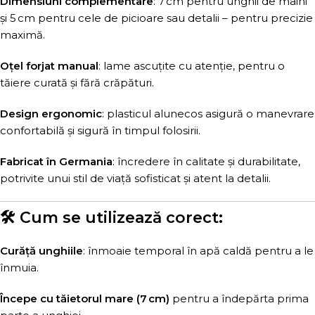
Dimensiuni complementare
: 7 cm pentru unghii de mâini
și 5 cm pentru cele de picioare sau detalii – pentru precizie
maximă.
Oțel forjat manual
: lame ascuțite cu atenție, pentru o
tăiere curată și fără crăpături.
Design ergonomic
: plasticul alunecos asigură o manevrare
confortabilă și sigură în timpul folosirii.
Fabricat în Germania
: încredere în calitate și durabilitate,
potrivite unui stil de viață sofisticat și atent la detalii.
🛠️ Cum se utilizează corect:
Curăță unghiile
: înmoaie temporal în apă caldă pentru a le
înmuia.
Începe cu tăietorul mare (7 cm)
pentru a îndepărta prima