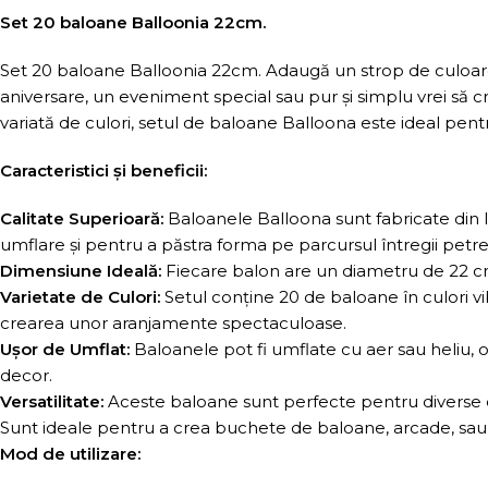
Set 20 baloane Balloonia 22cm.
Set 20 baloane Balloonia 22cm. Adaugă un strop de culoare 
aniversare, un eveniment special sau pur și simplu vrei să 
variată de culori, setul de baloane Balloona este ideal pent
Caracteristici și beneficii:
Calitate Superioară:
Baloanele Balloona sunt fabricate din l
umflare și pentru a păstra forma pe parcursul întregii petre
Dimensiune Ideală:
Fiecare balon are un diametru de 22 cm,
Varietate de Culori:
Setul conține 20 de baloane în culori vi
crearea unor aranjamente spectaculoase.
Ușor de Umflat:
Baloanele pot fi umflate cu aer sau heliu, ofe
decor.
Versatilitate:
Aceste baloane sunt perfecte pentru diverse ev
Sunt ideale pentru a crea buchete de baloane, arcade, sau a
Mod de utilizare: