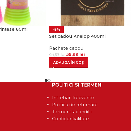
intese 60ml
-8%
Set cadou Kneipp 400ml
Pachete cadou
59,99
lei
64,99
lei
ADAUGĂ ÎN COȘ
POLITICI SI TERMENI
Intrebari frecvente
Politica de returnare
Termeni si conditii
Confidentialitate