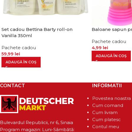
Set cadou Bettina Barty roll-on
Baloane sapun pr
Vanilla 350ml
Pachete cadou
Pachete cadou
4,99
lei
59,99
lei
ADAUGĂ ÎN COȘ
ADAUGĂ ÎN COȘ
CONTACT
INFORMATII
Povestea noastra
Cum comand
Cum livram
Cum platesc
Bulevardul Republicii, nr 6, Sinaia
Contul meu
Program magazin: Luni-Sâmbătă: