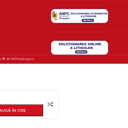
u 💙 de
WPhosting.ro
AUGĂ ÎN COȘ