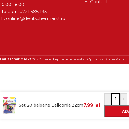
Contact
10:00-18:00
Telefon:
0721 586 193
E:
online@deutschermarkt.ro
Deutscher Markt
2020 Toate drepturile rezervate | Optimizat și menținut c
-
+
Set 20 baloane Balloonia 22cm
7,99
lei
AD