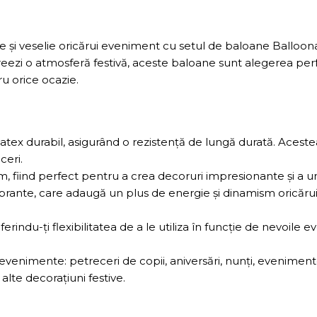
și veselie oricărui eveniment cu setul de baloane Balloona
creezi o atmosferă festivă, aceste baloane sunt alegerea pe
ru orice ocazie.
atex durabil, asigurând o rezistență de lungă durată. Acest
ceri.
 fiind perfect pentru a crea decoruri impresionante și a um
brante, care adaugă un plus de energie și dinamism oricărui
rindu-ți flexibilitatea de a le utiliza în funcție de nevoile e
enimente: petreceri de copii, aniversări, nunți, evenimente
lte decorațiuni festive.