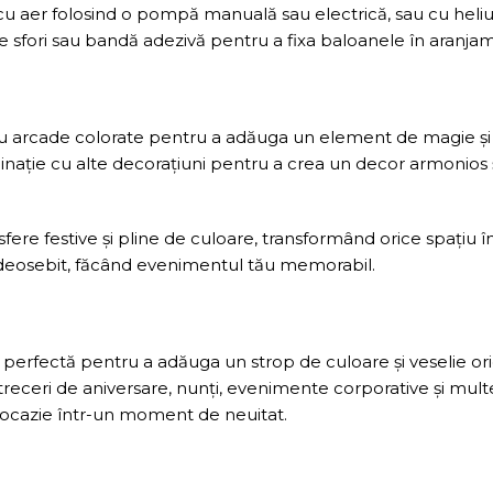
u aer folosind o pompă manuală sau electrică, sau cu heliu 
e sfori sau bandă adezivă pentru a fixa baloanele în aranjam
arcade colorate pentru a adăuga un element de magie și 
nație cu alte decorațiuni pentru a crea un decor armonios ș
re festive și pline de culoare, transformând orice spațiu în
al deosebit, făcând evenimentul tău memorabil.
 perfectă pentru a adăuga un strop de culoare și veselie ori
treceri de aniversare, nunți, evenimente corporative și mul
 ocazie într-un moment de neuitat.