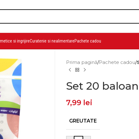
etice si ingrijire
Curatenie si nealimentare
Pachete cadou
Prima pagină
/
Pachete cadou
/
Set 20 baloa
7,99
lei
GREUTATE