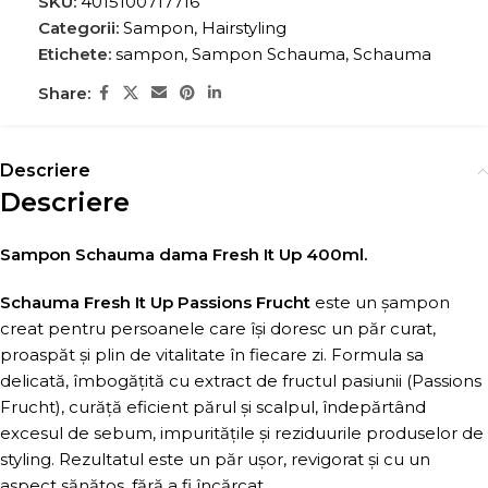
SKU:
4015100717716
Categorii:
Sampon
,
Hairstyling
Etichete:
sampon
,
Sampon Schauma
,
Schauma
Share:
Descriere
Descriere
Sampon Schauma dama Fresh It Up 400ml.
Schauma Fresh It Up Passions Frucht
este un șampon
creat pentru persoanele care își doresc un păr curat,
proaspăt și plin de vitalitate în fiecare zi. Formula sa
delicată, îmbogățită cu extract de fructul pasiunii (Passions
Frucht), curăță eficient părul și scalpul, îndepărtând
excesul de sebum, impuritățile și reziduurile produselor de
styling. Rezultatul este un păr ușor, revigorat și cu un
aspect sănătos, fără a fi încărcat.