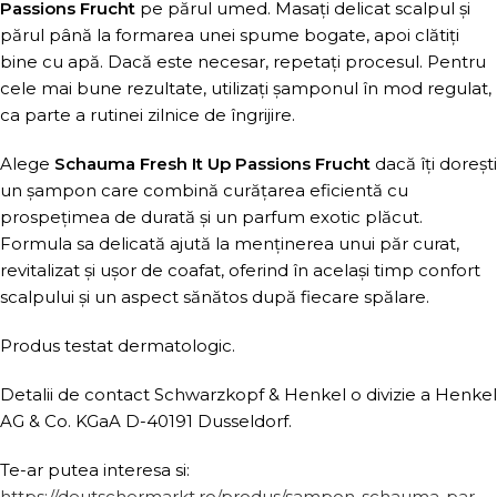
Passions Frucht
pe părul umed. Masați delicat scalpul și
părul până la formarea unei spume bogate, apoi clătiți
bine cu apă. Dacă este necesar, repetați procesul. Pentru
cele mai bune rezultate, utilizați șamponul în mod regulat,
ca parte a rutinei zilnice de îngrijire.
Alege
Schauma Fresh It Up Passions Frucht
dacă îți dorești
un șampon care combină curățarea eficientă cu
prospețimea de durată și un parfum exotic plăcut.
Formula sa delicată ajută la menținerea unui păr curat,
revitalizat și ușor de coafat, oferind în același timp confort
scalpului și un aspect sănătos după fiecare spălare.
Produs testat dermatologic.
Detalii de contact Schwarzkopf & Henkel o divizie a Henkel
AG & Co. KGaA D-40191 Dusseldorf.
Te-ar putea interesa si:
https://deutschermarkt.ro/produs/sampon-schauma-par-