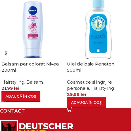
Balsam par colorat Nivea
Ulei de baie Penaten
200ml
500ml
Hairstyling
,
Balsam
Cosmetice si ingrijire
21,99
lei
personala
,
Hairstyling
29,99
lei
ADAUGĂ ÎN COȘ
ADAUGĂ ÎN COȘ
CONTACT