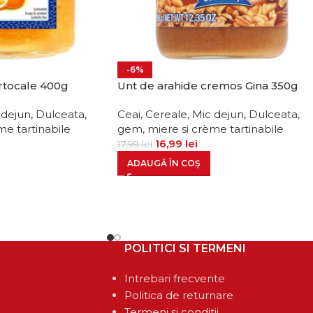
-6%
rtocale 400g
Unt de arahide cremos Gina 350g
 dejun
,
Dulceata,
Ceai, Cereale, Mic dejun
,
Dulceata,
me tartinabile
gem, miere si crème tartinabile
16,99
lei
17,99
lei
ADAUGĂ ÎN COȘ
POLITICI SI TERMENI
Intrebari frecvente
Politica de returnare
Termeni si conditii