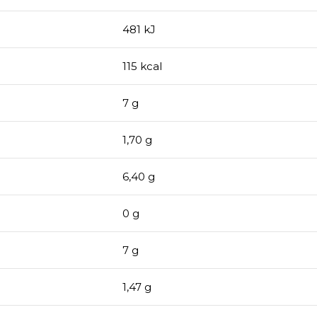
481 kJ
115 kcal
7 g
1,70 g
6,40 g
0 g
7 g
1,47 g