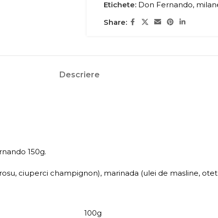
Etichete:
Don Fernando
,
milan
Share:
Descriere
ernando 150g.
su, ciuperci champignon), marinada (ulei de masline, otet d
100g