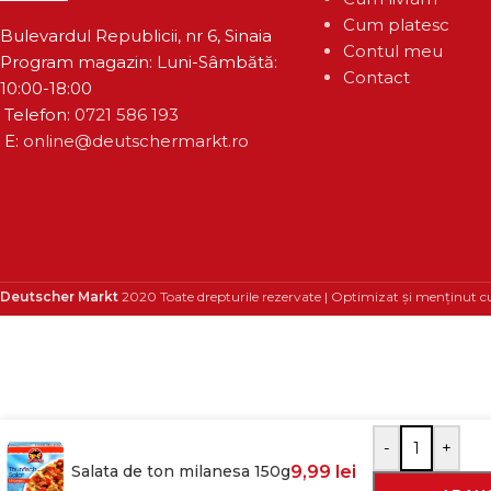
Cum platesc
Bulevardul Republicii, nr 6, Sinaia
Contul meu
Program magazin: Luni-Sâmbătă:
Contact
10:00-18:00
Telefon:
0721 586 193
E:
online@deutschermarkt.ro
Deutscher Markt
2020 Toate drepturile rezervate | Optimizat și menținut c
-
+
Salata de ton milanesa 150g
9,99
lei