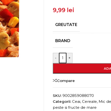
9,99
lei
GREUTATE
BRAND
-
+
ADA
Compare
SKU:
9002859088070
Categorii:
Ceai, Cereale, Mic d
peste si fructe de mare