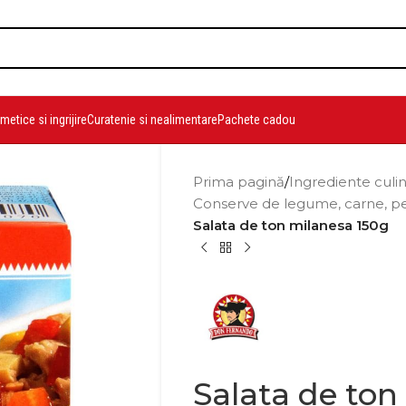
etice si ingrijire
Curatenie si nealimentare
Pachete cadou
Prima pagină
/
Ingrediente culi
Conserve de legume, carne, pe
Salata de ton milanesa 150g
Salata de ton