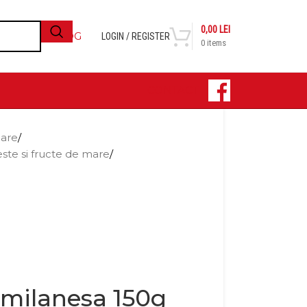
0,00
LEI
BLOG
LOGIN / REGISTER
0
items
CONTACT
nare
/
ste si fructe de mare
/
 milanesa 150g