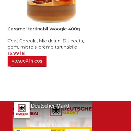
Caramel tartinabil Woogie 400g
Crema tartinab
lapte 300g
Ceai, Cereale, Mic dejun
,
Dulceata,
gem, miere si crème tartinabile
Ceai, Cereale, 
16,99
lei
gem, miere si c
21,99
lei
ADAUGĂ ÎN COȘ
ADAUGĂ ÎN CO