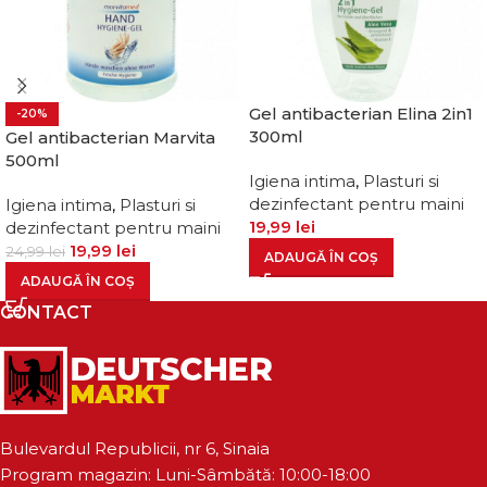
Gel antibacterian Elina 2in1
-20%
300ml
Gel antibacterian Marvita
500ml
Igiena intima
,
Plasturi si
dezinfectant pentru maini
Igiena intima
,
Plasturi si
19,99
lei
dezinfectant pentru maini
19,99
lei
24,99
lei
ADAUGĂ ÎN COȘ
ADAUGĂ ÎN COȘ
CONTACT
Bulevardul Republicii, nr 6, Sinaia
Program magazin: Luni-Sâmbătă: 10:00-18:00