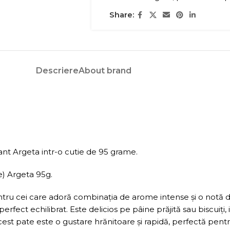
Share:
Descriere
About brand
ant Argeta intr-o cutie de 95 grame.
e) Argeta 95g.
ntru cei care adoră combinația de arome intense și o notă de
rfect echilibrat. Este delicios pe pâine prăjită sau biscuiți, i
st pate este o gustare hrănitoare și rapidă, perfectă pent