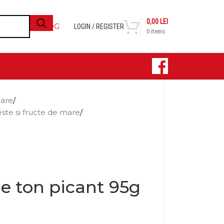
0,00
LEI
BLOG
LOGIN / REGISTER
0
items
CONTACT
nare
/
ste si fructe de mare
/
e ton picant 95g