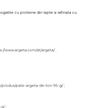
ogatite cu proteine din lapte si rafinata cu
s://www.argeta.com/at/argeta/
.
o/produs/pate-argeta-de-ton-95-g
/ ;
-g/
;