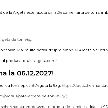
t de la Argeta este facuta din 32% carne fiarta de ton si imb
rgeta de ton 95g
.
perioara. Mai multe detalii despre brand-ul Argeta aici:
http
te-ul producatorului
argeta.com
!
a la 06.12.2027!
teul cu ton nepicant Argeta la 95g:
https://deutschermarkt.r
.ro/produs/pate-argeta-de-ton-95-g/
;
utschermarkt.ro/produs/pate-argeta-de-sardine-adriatica-95