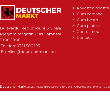
Povestea noastra
Cum comand
Cum livram
Cum platesc
Bulevardul Republicii, nr 6, Sinaia
Contul meu
Program magazin: Luni-Sâmbătă:
Contact
10:00-18:00
Telefon:
0721 586 193
E:
online@deutschermarkt.ro
Deutscher Markt
2020 Toate drepturile rezervate | Optimizat și menținut c