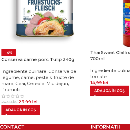
Thai Sweet Chilli
-4%
700ml
Conserva carne porc Tulip 340g
Ingrediente culin
Ingrediente culinare
,
Conserve de
tomate
legume, carne, peste si fructe de
14,99
lei
mare
,
Ceai, Cereale, Mic dejun
,
Promotii
ADAUGĂ ÎN COȘ
23,99
lei
24,99
lei
ADAUGĂ ÎN COȘ
CONTACT
INFORMATII