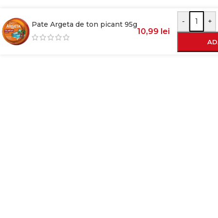
-
+
Pate Argeta de ton picant 95g
10,99
lei
AD