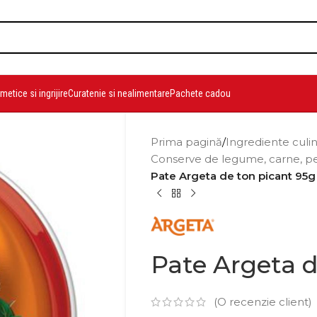
etice si ingrijire
Curatenie si nealimentare
Pachete cadou
Prima pagină
/
Ingrediente culi
Conserve de legume, carne, pe
Pate Argeta de ton picant 95g
Pate Argeta d
(O recenzie client)