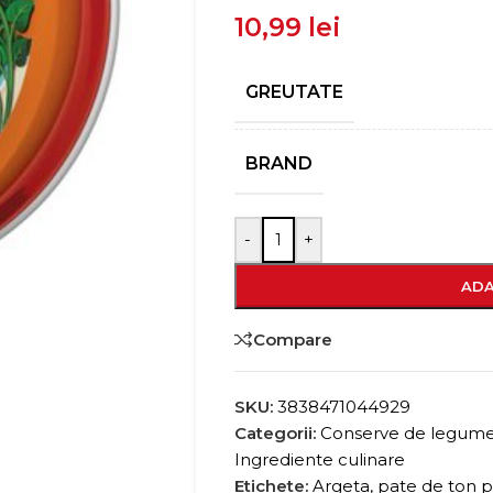
10,99
lei
GREUTATE
BRAND
-
+
ADA
Compare
SKU:
3838471044929
Categorii:
Conserve de legume,
Ingrediente culinare
Etichete:
Argeta
,
pate de ton p