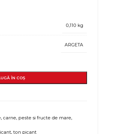
0,110 kg
ARGETA
UGĂ ÎN COȘ
 carne, peste si fructe de mare
,
icant
,
ton picant