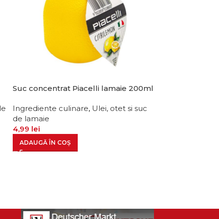
Suc concentrat Piacelli lamaie 200ml
-10%
Conserva carne
de
Ingrediente culinare
,
Ulei, otet si suc
de lamaie
Ingrediente cul
4,99
lei
legume, carne, 
ADAUGĂ ÎN COȘ
26,99
le
29,99
lei
ADAUGĂ ÎN CO