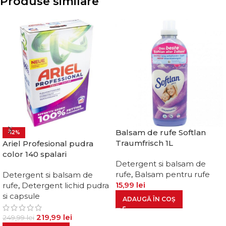
Produse similare
Balsam de rufe Softlan
-12%
Traumfrisch 1L
Ariel Profesional pudra
color 140 spalari
Detergent si balsam de
rufe
,
Balsam pentru rufe
Detergent si balsam de
15,99
lei
rufe
,
Detergent lichid pudra
si capsule
ADAUGĂ ÎN COȘ
219,99
lei
249,99
lei