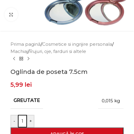
Click to enlarge
Prima pagină
/
Cosmetice si ingrijire personala
/
Machiaj
/
Rujuri, oje, farduri si altele
Oglinda de poseta 7.5cm
5,99
lei
GREUTATE
0,015 kg
-
+
ADAUGĂ ÎN COȘ