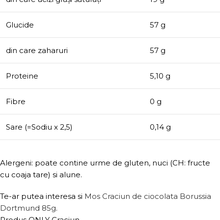
Glucide
57 g
din care zaharuri
57 g
Proteine
5,10 g
Fibre
0 g
Sare (=Sodiu x 2,5)
0,14 g
Alergeni: poate contine urme de gluten, nuci (CH: fructe
cu coaja tare) si alune.
Te-ar putea interesa si
Mos Craciun de ciocolata Borussia
Dortmund 85g
.
Produs ONLY Craciun.