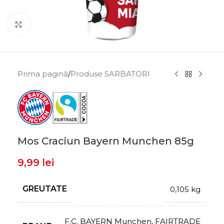
Click to enlarge
Prima pagină
/
Produse SARBATORI
Mos Craciun Bayern Munchen 85g
9,99
lei
GREUTATE
0,105 kg
F.C. BAYERN Munchen
,
FAIRTRADE