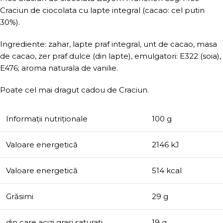
Craciun de ciocolata cu lapte integral (cacao: cel putin
30%).
Ingrediente: zahar, lapte praf integral, unt de cacao, masa
de cacao, zer praf dulce (din lapte), emulgatori: E322 (soia),
E476; aroma naturala de vanilie.
Poate cel mai dragut cadou de Craciun.
Informații nutriționale
100 g
Valoare energetică
2146 kJ
Valoare energetică
514 kcal
Grăsimi
29 g
din care acizi grași saturați
19 g