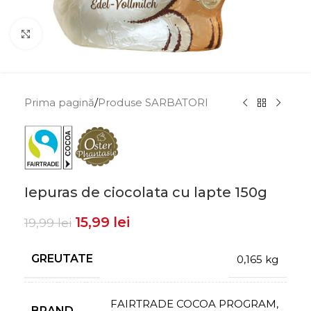
Click to enlarge
Prima pagină
/
Produse SARBATORI
Iepuras de ciocolata cu lapte 150g
15,99
lei
19,99
lei
GREUTATE
0,165 kg
FAIRTRADE COCOA PROGRAM
,
BRAND