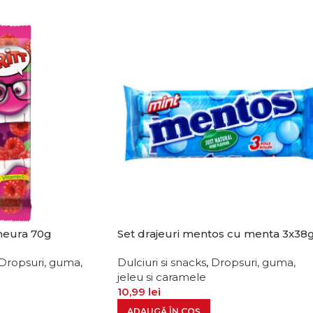
meura 70g
Set drajeuri mentos cu menta 3x38
Dropsuri, guma,
Dulciuri si snacks
,
Dropsuri, guma,
jeleu si caramele
10,99
lei
ADAUGĂ ÎN COȘ