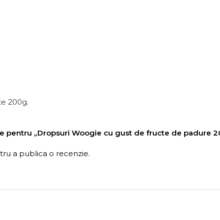
te 200g
.
nzie pentru „Dropsuri Woogie cu gust de fructe de padure 
ru a publica o recenzie.