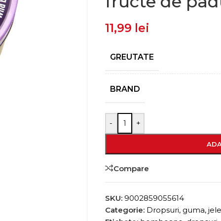
fructe de pa
11,99
lei
GREUTATE
BRAND
-
+
ADA
Compare
SKU:
9002859055614
Categorie:
Dropsuri, guma, jel