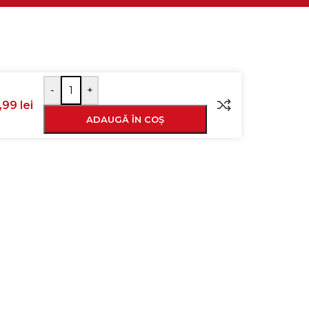
-
+
1,99
lei
ADAUGĂ ÎN COȘ