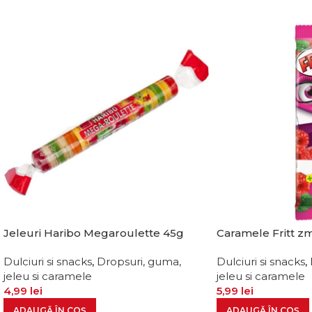
Jeleuri Haribo Megaroulette 45g
Caramele Fritt z
Dulciuri si snacks
,
Dropsuri, guma,
Dulciuri si snacks
,
jeleu si caramele
jeleu si caramele
4,99
lei
5,99
lei
ADAUGĂ ÎN COȘ
ADAUGĂ ÎN COȘ