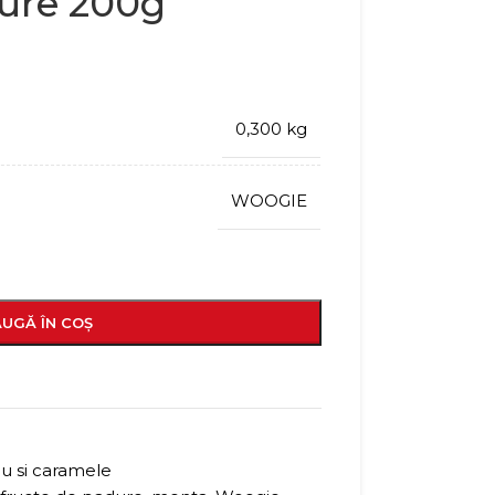
dure 200g
0,300 kg
WOOGIE
UGĂ ÎN COȘ
eu si caramele