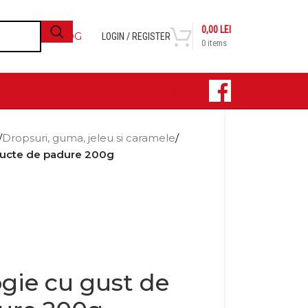
0,00
LEI
BLOG
LOGIN / REGISTER
0
items
CONTACT
/
Dropsuri, guma, jeleu si caramele
/
ructe de padure 200g
gie cu gust de