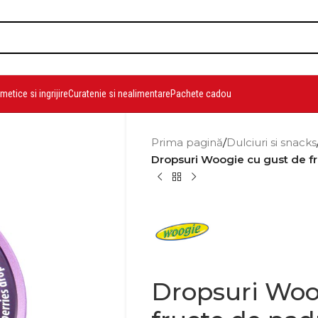
etice si ingrijire
Curatenie si nealimentare
Pachete cadou
Prima pagină
/
Dulciuri si snacks
Dropsuri Woogie cu gust de f
Dropsuri Woo