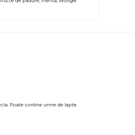
fructe de padure
,
menta
,
Woogie
fecla. Poate contine urme de lapte.