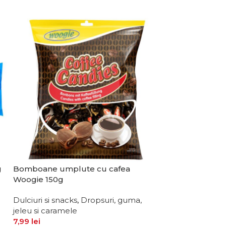
g
Bomboane umplute cu cafea
Bomboane Woo
Woogie 150g
175g
Dulciuri si snacks
,
Dropsuri, guma,
Dulciuri si snac
jeleu si caramele
jeleu si carame
7,99
lei
7,99
lei