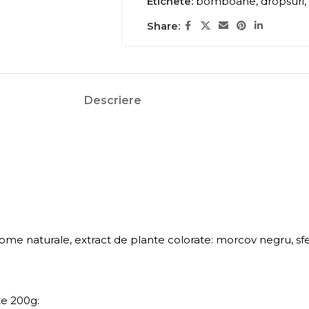
Etichete:
bomboane
,
dropsuri
,
Share:
Descriere
, arome naturale, extract de plante colorate: morcov negru, s
te 200g: