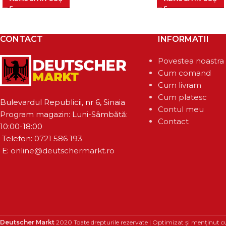
CONTACT
INFORMATII
Povestea noastra
Cum comand
Cum livram
Cum platesc
Bulevardul Republicii, nr 6, Sinaia
Contul meu
Program magazin: Luni-Sâmbătă:
Contact
10:00-18:00
Telefon:
0721 586 193
E:
online@deutschermarkt.ro
Deutscher Markt
2020 Toate drepturile rezervate | Optimizat și menținut c