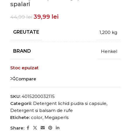
spalari
39,99
lei
44,99
lei
GREUTATE
1,200 kg
BRAND
Henkel
Stoc epuizat
Compare
SKU:
4015200032115
Categorii:
Detergent lichid pudra si capsule
,
Detergent si balsam de rufe
Etichete:
color
,
Megaperls
Share: