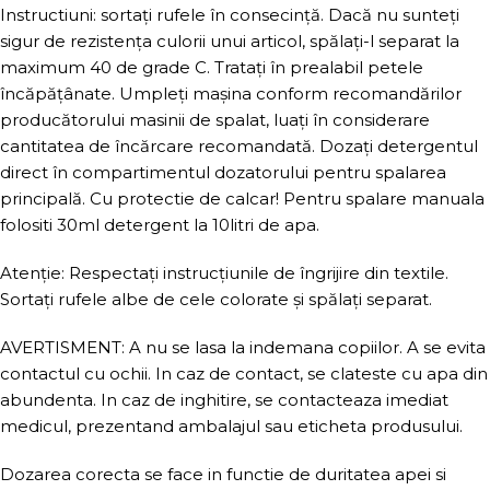
Instructiuni: sortați rufele în consecință. Dacă nu sunteți
sigur de rezistența culorii unui articol, spălați-l separat la
maximum 40 de grade C. Tratați în prealabil petele
încăpățânate. Umpleți mașina conform recomandărilor
producătorului masinii de spalat, luați în considerare
cantitatea de încărcare recomandată. Dozați detergentul
direct în compartimentul dozatorului pentru spalarea
principală. Cu protectie de calcar! Pentru spalare manuala
folositi 30ml detergent la 10litri de apa.
Atenție: Respectați instrucțiunile de îngrijire din textile.
Sortați rufele albe de cele colorate și spălați separat.
AVERTISMENT: A nu se lasa la indemana copiilor. A se evita
contactul cu ochii. In caz de contact, se clateste cu apa din
abundenta. In caz de inghitire, se contacteaza imediat
medicul, prezentand ambalajul sau eticheta produsului.
Dozarea corecta se face in functie de duritatea apei si