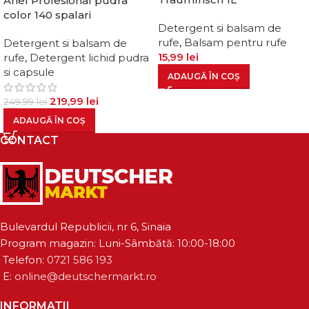
Ariel Profesional pudra
color 140 spalari
Detergent si balsam de
rufe
,
Balsam pentru rufe
Detergent si balsam de
15,99
lei
rufe
,
Detergent lichid pudra
si capsule
ADAUGĂ ÎN COȘ
219,99
lei
249,99
lei
ADAUGĂ ÎN COȘ
CONTACT
Bulevardul Republicii, nr 6, Sinaia
Program magazin: Luni-Sâmbătă: 10:00-18:00
Telefon:
0721 586 193
E:
online@deutschermarkt.ro
INFORMATII