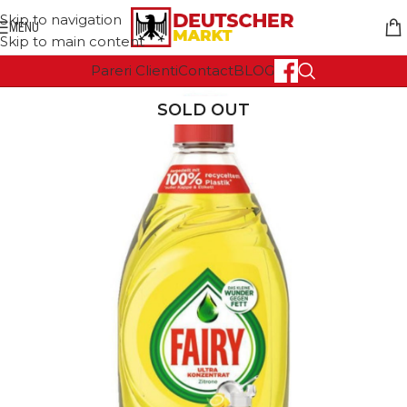
Skip to navigation
MENU
Skip to main content
Pareri Clienti
Contact
BLOG
SOLD OUT