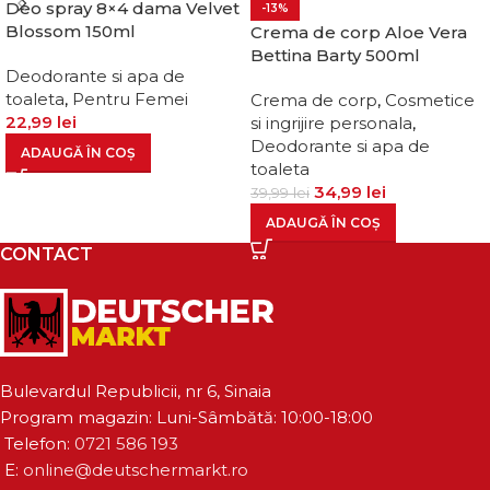
Deo spray 8×4 dama Velvet
-13%
Blossom 150ml
Crema de corp Aloe Vera
Bettina Barty 500ml
Deodorante si apa de
toaleta
,
Pentru Femei
Crema de corp
,
Cosmetice
22,99
lei
si ingrijire personala
,
Deodorante si apa de
ADAUGĂ ÎN COȘ
toaleta
34,99
lei
39,99
lei
ADAUGĂ ÎN COȘ
CONTACT
Bulevardul Republicii, nr 6, Sinaia
Program magazin: Luni-Sâmbătă: 10:00-18:00
Telefon:
0721 586 193
E:
online@deutschermarkt.ro