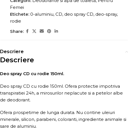
Categorii:
Deodorante si apa de toaleta
,
Pentru
Femei
Etichete:
0-aluminiu
,
CD
,
deo spray CD
,
deo-spray
,
rodie
Share:
Descriere
Descriere
Deo spray CD cu rodie 150ml.
Deo spray CD cu rodie 150ml. Ofera protectie impotriva
transpiratiei 24h, a mirosurilor neplacute si a petelor albe
de deodorant.
Ofera prospetime de lunga durata. Nu contine uleiuri
minerale, silicon, parabeni, coloranti, ingrediente animale si
sare de aluminiu.