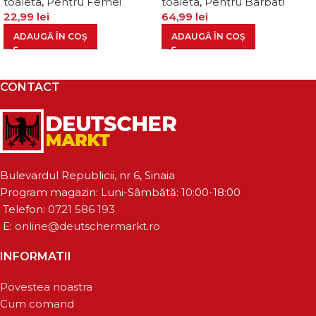
toaleta
,
Pentru Femei
toaleta
,
Pentru Barbati
22,99
lei
64,99
lei
ADAUGĂ ÎN COȘ
ADAUGĂ ÎN COȘ
CONTACT
Bulevardul Republicii, nr 6, Sinaia
Program magazin: Luni-Sâmbătă: 10:00-18:00
Telefon:
0721 586 193
E:
online@deutschermarkt.ro
INFORMATII
Povestea noastra
Cum comand