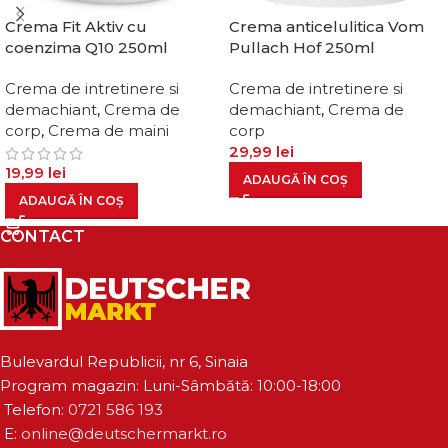
Crema Fit Aktiv cu
Crema anticelulitica Vom
coenzima Q10 250ml
Pullach Hof 250ml
Crema de intretinere si
Crema de intretinere si
demachiant
,
Crema de
demachiant
,
Crema de
corp
,
Crema de maini
corp
29,99
lei
19,99
lei
ADAUGĂ ÎN COȘ
ADAUGĂ ÎN COȘ
CONTACT
Bulevardul Republicii, nr 6, Sinaia
Program magazin: Luni-Sâmbătă: 10:00-18:00
Telefon:
0721 586 193
E:
online@deutschermarkt.ro