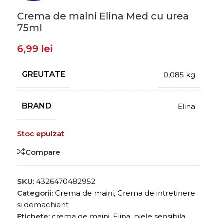
Crema de maini Elina Med cu urea
75ml
6,99
lei
GREUTATE
0,085 kg
BRAND
Elina
Stoc epuizat
Compare
SKU:
4326470482952
Categorii:
Crema de maini
,
Crema de intretinere
si demachiant
Etichete:
crema de maini
,
Elina
,
piele sensibila
,