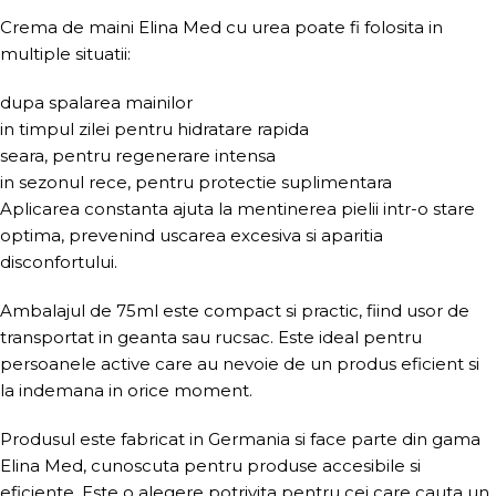
Crema de maini Elina Med cu urea poate fi folosita in
multiple situatii:
dupa spalarea mainilor
in timpul zilei pentru hidratare rapida
seara, pentru regenerare intensa
in sezonul rece, pentru protectie suplimentara
Aplicarea constanta ajuta la mentinerea pielii intr-o stare
optima, prevenind uscarea excesiva si aparitia
disconfortului.
Ambalajul de 75ml este compact si practic, fiind usor de
transportat in geanta sau rucsac. Este ideal pentru
persoanele active care au nevoie de un produs eficient si
la indemana in orice moment.
Produsul este fabricat in Germania si face parte din gama
Elina Med, cunoscuta pentru produse accesibile si
eficiente. Este o alegere potrivita pentru cei care cauta un