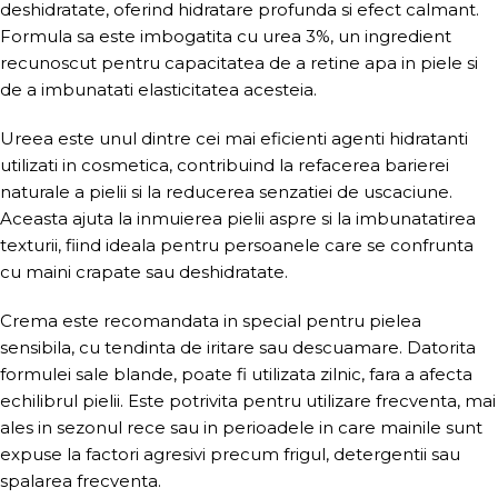
deshidratate, oferind hidratare profunda si efect calmant.
Formula sa este imbogatita cu urea 3%, un ingredient
recunoscut pentru capacitatea de a retine apa in piele si
de a imbunatati elasticitatea acesteia.
Ureea este unul dintre cei mai eficienti agenti hidratanti
utilizati in cosmetica, contribuind la refacerea barierei
naturale a pielii si la reducerea senzatiei de uscaciune.
Aceasta ajuta la inmuierea pielii aspre si la imbunatatirea
texturii, fiind ideala pentru persoanele care se confrunta
cu maini crapate sau deshidratate.
Crema este recomandata in special pentru pielea
sensibila, cu tendinta de iritare sau descuamare. Datorita
formulei sale blande, poate fi utilizata zilnic, fara a afecta
echilibrul pielii. Este potrivita pentru utilizare frecventa, mai
ales in sezonul rece sau in perioadele in care mainile sunt
expuse la factori agresivi precum frigul, detergentii sau
spalarea frecventa.