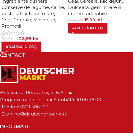
Ingrediente culinare
,
Ceai, Cereale, Mic dejun
,
Conserve de legume, carne,
Dulceata, gem, miere si
peste si fructe de mare
,
crème tartinabile
Ceai, Cereale, Mic dejun
,
15,99
lei
16,99
lei
Promotii
ADAUGĂ ÎN COȘ
23,99
lei
24,99
lei
ADAUGĂ ÎN COȘ
CONTACT
Bulevardul Republicii, nr 6, Sinaia
Program magazin: Luni-Sâmbătă: 10:00-18:00
Telefon:
0721 586 193
E:
online@deutschermarkt.ro
INFORMATII