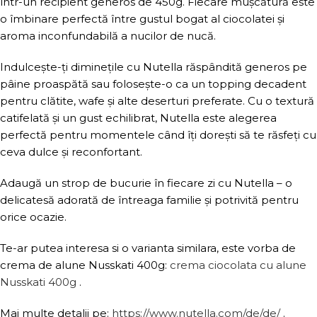
într-un recipient generos de 450g. Fiecare mușcătură este
o îmbinare perfectă între gustul bogat al ciocolatei și
aroma inconfundabilă a nucilor de nucă.
Indulcește-ți diminețile cu Nutella răspândită generos pe
pâine proaspătă sau folosește-o ca un topping decadent
pentru clătite, wafe și alte deserturi preferate. Cu o textură
catifelată și un gust echilibrat, Nutella este alegerea
perfectă pentru momentele când îți dorești să te răsfeți cu
ceva dulce și reconfortant.
Adaugă un strop de bucurie în fiecare zi cu Nutella – o
delicatesă adorată de întreaga familie și potrivită pentru
orice ocazie.
Te-ar putea interesa si o varianta similara, este vorba de
crema de alune Nusskati 400g:
crema ciocolata cu alune
Nusskati 400g
.
Mai multe detalii pe:
https://www.nutella.com/de/de/
.