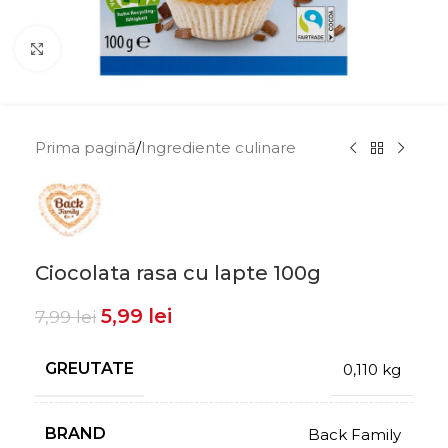
Click to enlarge
Prima pagină
/
Ingrediente culinare
Ciocolata rasa cu lapte 100g
5,99
lei
7,99
lei
GREUTATE
0,110 kg
BRAND
Back Family