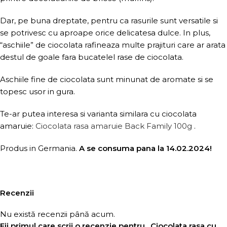
Dar, pe buna dreptate, pentru ca rasurile sunt versatile si
se potrivesc cu aproape orice delicatesa dulce. In plus,
“aschiile” de ciocolata rafineaza multe prajituri care ar arata
destul de goale fara bucatelel rase de ciocolata.
Aschiile fine de ciocolata sunt minunat de aromate si se
topesc usor in gura.
Te-ar putea interesa si varianta similara cu ciocolata
amaruie:
Ciocolata rasa amaruie Back Family 100g
.
Produs in Germania.
A se consuma pana la 14.02.2024!
Recenzii
Nu există recenzii până acum.
Fii primul care scrii o recenzie pentru „Ciocolata rasa cu