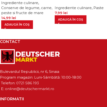
Ingrediente culinare
,
Conserve de legume, carne,
Ingrediente culinare
,
Paste
peste si fructe de mare
7,99
lei
14,99
lei
ADAUGĂ ÎN COȘ
ADAUGĂ ÎN COȘ
CONTACT
Bulevardul Republicii, nr 6, Sinaia
Program magazin: Luni-Sâmbătă: 10:00-18:00
Telefon:
0721 586 193
E:
online@deutschermarkt.ro
INFORMATII