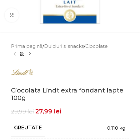
Click to enlarge
Prima pagină
/
Dulciuri si snacks
/
Ciocolate
Ciocolata Lindt extra fondant lapte
100g
27,99
lei
29,99
lei
GREUTATE
0,110 kg