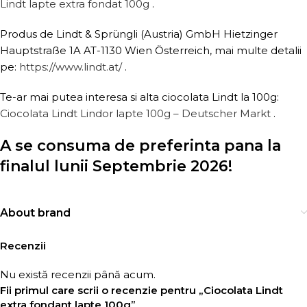
Lindt lapte extra fondat 100g
.
Produs de Lindt & Sprüngli (Austria) GmbH Hietzinger
Hauptstraße 1A AT-1130 Wien Österreich, mai multe detalii
pe:
https://www.lindt.at/
.
Te-ar mai putea interesa si alta ciocolata Lindt la 100g:
Ciocolata Lindt Lindor lapte 100g – Deutscher Markt
.
A se consuma de preferinta pana la
finalul lunii Septembrie 2026!
About brand
Recenzii
Nu există recenzii până acum.
Fii primul care scrii o recenzie pentru „Ciocolata Lindt
extra fondant lapte 100g”