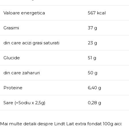
Valoare energetica
567 kcal
Grasimi
37 g
din care acizi grasi saturati
23 g
Glucide
51 g
din care zaharuri
50 g
Proteine
6,40 g
Sare (=Sodiu x 2,5g)
0,28 g
Mai multe detalii despre Lindt Lait extra fondat 100g aici: