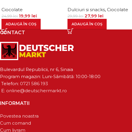
Ciocolate
Dulciuri si snacks
,
Ciocolate
19,99
lei
27,99
lei
24,99
lei
29,99
lei
ADAUGĂ ÎN COȘ
ADAUGĂ ÎN COȘ
CONTACT
Bulevardul Republicii, nr 6, Sinaia
Program magazin: Luni-Sâmbătă: 10:00-18:00
Telefon:
0721 586 193
E:
online@deutschermarkt.ro
INFORMATII
Povestea noastra
Cum comand
Cum livram