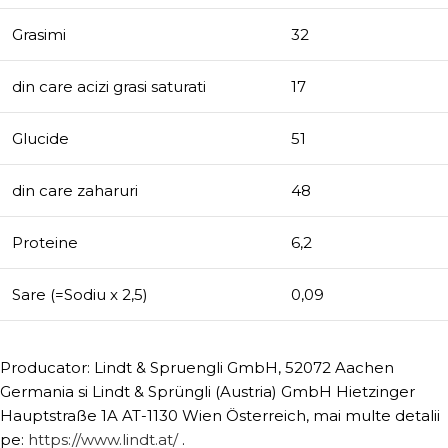
Grasimi
32
din care acizi grasi saturati
17
Glucide
51
din care zaharuri
48
Proteine
6,2
Sare (=Sodiu x 2,5)
0,09
Producator: Lindt & Spruengli GmbH, 52072 Aachen
Germania si Lindt & Sprüngli (Austria) GmbH Hietzinger
Hauptstraße 1A AT-1130 Wien Österreich, mai multe detalii
pe:
https://www.lindt.at/
.