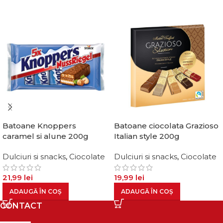
Batoane Knoppers
Batoane ciocolata Grazioso
caramel si alune 200g
Italian style 200g
Dulciuri si snacks
,
Ciocolate
Dulciuri si snacks
,
Ciocolate
21,99
lei
19,99
lei
ADAUGĂ ÎN COȘ
ADAUGĂ ÎN COȘ
CONTACT