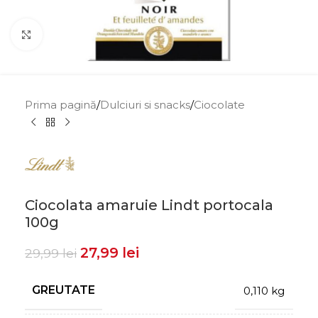
Click to enlarge
Prima pagină
/
Dulciuri si snacks
/
Ciocolate
Ciocolata amaruie Lindt portocala
100g
27,99
lei
29,99
lei
GREUTATE
0,110 kg