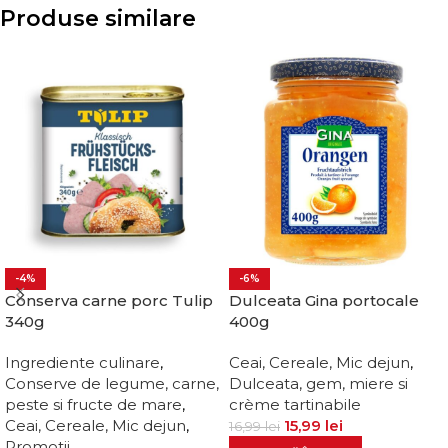
Produse similare
-4%
-6%
Conserva carne porc Tulip
Dulceata Gina portocale
340g
400g
Ingrediente culinare
,
Ceai, Cereale, Mic dejun
,
Conserve de legume, carne,
Dulceata, gem, miere si
peste si fructe de mare
,
crème tartinabile
Ceai, Cereale, Mic dejun
,
15,99
lei
16,99
lei
Promotii