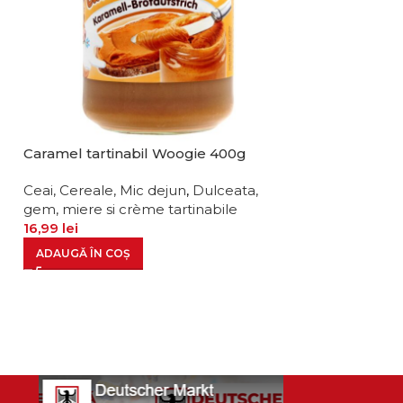
Caramel tartinabil Woogie 400g
Crema tartinab
lapte 300g
Ceai, Cereale, Mic dejun
,
Dulceata,
gem, miere si crème tartinabile
Ceai, Cereale, 
16,99
lei
gem, miere si c
21,99
lei
ADAUGĂ ÎN COȘ
ADAUGĂ ÎN CO