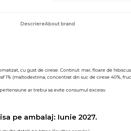
Descriere
About brand
omatizat, cu gust de cirese. Continut: mar, floare de hibisc
 praf 1% (maltodextrina, concentrat din suc de cirese 40%, f
pertensiune ar trebui sa evite consumul excesiv.
sa pe ambalaj: Iunie 2027.