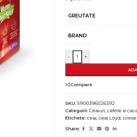
GREUTATE
BRAND
-
+
ADA
Compare
SKU:
5900396026392
Categorii:
Ceaiuri, cafele si cac
Etichete:
ceai
,
ceai Loyd
,
cirese
Share: