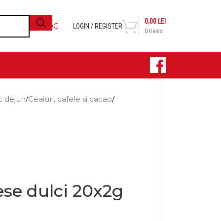
0,00
LEI
BLOG
LOGIN / REGISTER
0
items
CONTACT
c dejun
/
Ceaiuri, cafele si cacao
/
ese dulci 20x2g