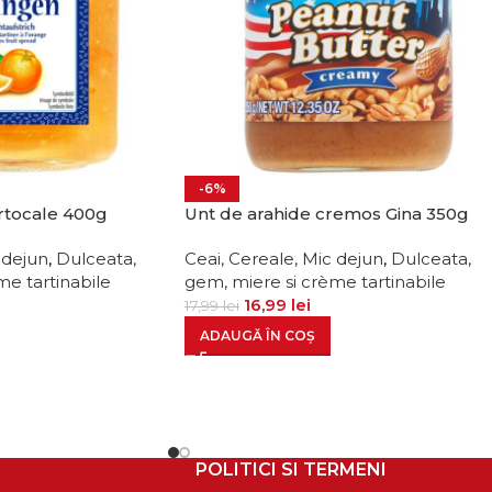
-6%
rtocale 400g
Unt de arahide cremos Gina 350g
 dejun
,
Dulceata,
Ceai, Cereale, Mic dejun
,
Dulceata,
me tartinabile
gem, miere si crème tartinabile
16,99
lei
17,99
lei
ADAUGĂ ÎN COȘ
POLITICI SI TERMENI