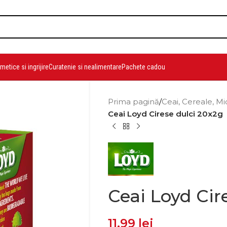
etice si ingrijire
Curatenie si nealimentare
Pachete cadou
Prima pagină
/
Ceai, Cereale, Mi
Ceai Loyd Cirese dulci 20x2g
Ceai Loyd Cir
11,99
lei