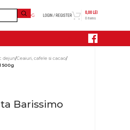
0,00
LEI
BLOG
LOGIN / REGISTER
0
items
CONTACT
c dejun
/
Ceaiuri, cafele si cacao
/
d 500g
ta Barissimo