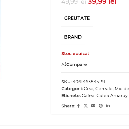
39,99
lei
49,99
lei
GREUTATE
BRAND
Stoc epuizat
Compare
SKU:
4061463845191
Categorii:
Ceai, Cereale, Mic d
Etichete:
Cafea
,
Cafea Amaroy
Share: