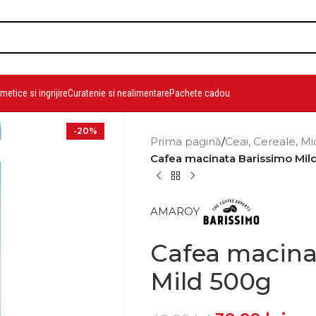
etice si ingrijire
Curatenie si nealimentare
Pachete cadou
-20%
Prima pagină
/
Ceai, Cereale, Mi
Cafea macinata Barissimo Mil
AMAROY
Cafea macina
Mild 500g