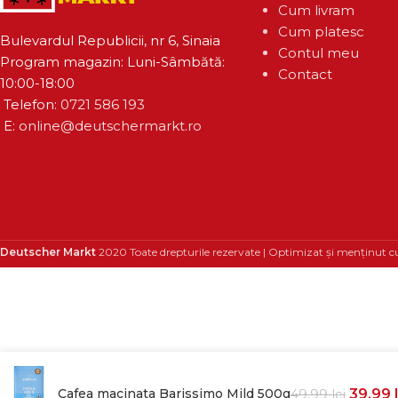
Cum livram
Cum platesc
Bulevardul Republicii, nr 6, Sinaia
Contul meu
Program magazin: Luni-Sâmbătă:
Contact
10:00-18:00
Telefon:
0721 586 193
E:
online@deutschermarkt.ro
Deutscher Markt
2020 Toate drepturile rezervate | Optimizat și menținut c
Cafea macinata Barissimo Mild 500g
39,99
49,99
lei