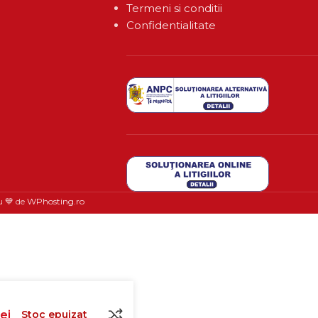
Termeni si conditii
Confidentialitate
u 💙 de
WPhosting.ro
lei
Stoc epuizat