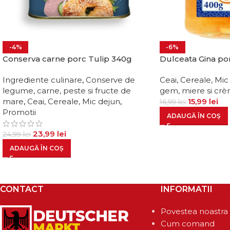
-4%
-6%
Conserva carne porc Tulip 340g
Dulceata Gina po
Ingrediente culinare
,
Conserve de
Ceai, Cereale, Mic
legume, carne, peste si fructe de
gem, miere si crè
mare
,
Ceai, Cereale, Mic dejun
,
15,99
lei
16,99
lei
Promotii
ADAUGĂ ÎN COȘ
23,99
lei
24,99
lei
ADAUGĂ ÎN COȘ
CONTACT
INFORMATII
Povestea noastra
Cum comand