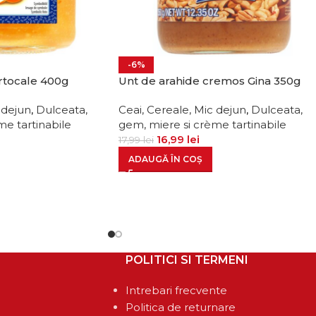
-6%
rtocale 400g
Unt de arahide cremos Gina 350g
 dejun
,
Dulceata,
Ceai, Cereale, Mic dejun
,
Dulceata,
me tartinabile
gem, miere si crème tartinabile
16,99
lei
17,99
lei
ADAUGĂ ÎN COȘ
POLITICI SI TERMENI
Intrebari frecvente
Politica de returnare