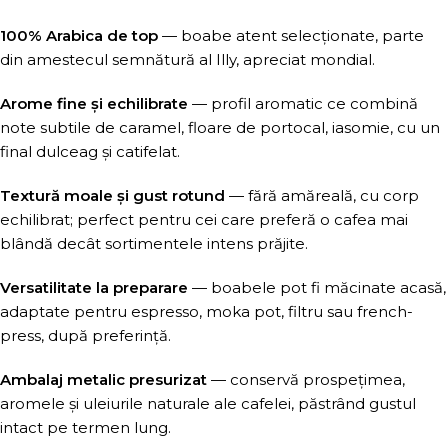
100% Arabica de top
— boabe atent selecționate, parte
din amestecul semnătură al Illy, apreciat mondial.
Arome fine și echilibrate
— profil aromatic ce combină
note subtile de caramel, floare de portocal, iasomie, cu un
final dulceag și catifelat.
Textură moale și gust rotund
— fără amăreală, cu corp
echilibrat; perfect pentru cei care preferă o cafea mai
blândă decât sortimentele intens prăjite.
Versatilitate la preparare
— boabele pot fi măcinate acasă,
adaptate pentru espresso, moka pot, filtru sau french-
press, după preferință.
Ambalaj metalic presurizat
— conservă prospețimea,
aromele și uleiurile naturale ale cafelei, păstrând gustul
intact pe termen lung.