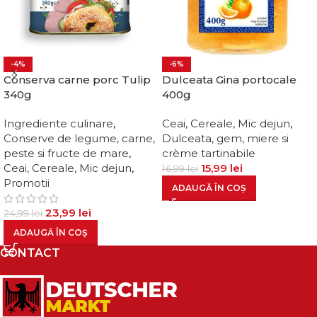
-4%
-6%
Conserva carne porc Tulip
Dulceata Gina portocale
340g
400g
Ingrediente culinare
,
Ceai, Cereale, Mic dejun
,
Conserve de legume, carne,
Dulceata, gem, miere si
peste si fructe de mare
,
crème tartinabile
Ceai, Cereale, Mic dejun
,
15,99
lei
16,99
lei
Promotii
ADAUGĂ ÎN COȘ
23,99
lei
24,99
lei
ADAUGĂ ÎN COȘ
CONTACT