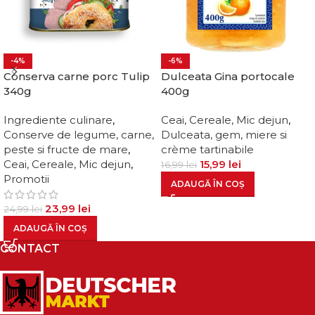
-4%
-6%
Conserva carne porc Tulip
Dulceata Gina portocale
340g
400g
Ingrediente culinare
,
Ceai, Cereale, Mic dejun
,
Conserve de legume, carne,
Dulceata, gem, miere si
peste si fructe de mare
,
crème tartinabile
Ceai, Cereale, Mic dejun
,
15,99
lei
16,99
lei
Promotii
ADAUGĂ ÎN COȘ
23,99
lei
24,99
lei
ADAUGĂ ÎN COȘ
CONTACT