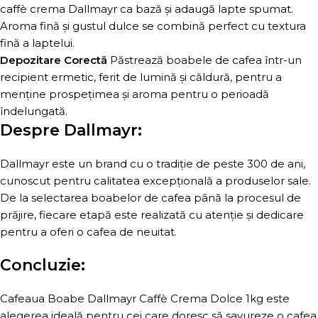
caffè crema Dallmayr ca bază și adaugă lapte spumat.
Aroma fină și gustul dulce se combină perfect cu textura
fină a laptelui.
Depozitare Corectă
Păstrează boabele de cafea într-un
recipient ermetic, ferit de lumină și căldură, pentru a
menține prospețimea și aroma pentru o perioadă
îndelungată.
Despre Dallmayr:
Dallmayr este un brand cu o tradiție de peste 300 de ani,
cunoscut pentru calitatea excepțională a produselor sale.
De la selectarea boabelor de cafea până la procesul de
prăjire, fiecare etapă este realizată cu atenție și dedicare
pentru a oferi o cafea de neuitat.
Concluzie:
Cafeaua Boabe Dallmayr Caffè Crema Dolce 1kg este
alegerea ideală pentru cei care doresc să savureze o cafea