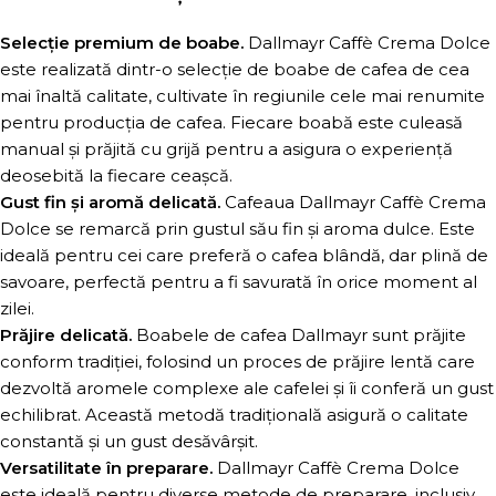
Selecție premium de boabe.
Dallmayr Caffè Crema Dolce
este realizată dintr-o selecție de boabe de cafea de cea
mai înaltă calitate, cultivate în regiunile cele mai renumite
pentru producția de cafea. Fiecare boabă este culeasă
manual și prăjită cu grijă pentru a asigura o experiență
deosebită la fiecare ceașcă.
Gust fin și aromă delicată.
Cafeaua Dallmayr Caffè Crema
Dolce se remarcă prin gustul său fin și aroma dulce. Este
ideală pentru cei care preferă o cafea blândă, dar plină de
savoare, perfectă pentru a fi savurată în orice moment al
zilei.
Prăjire delicată.
Boabele de cafea Dallmayr sunt prăjite
conform tradiției, folosind un proces de prăjire lentă care
dezvoltă aromele complexe ale cafelei și îi conferă un gust
echilibrat. Această metodă tradițională asigură o calitate
constantă și un gust desăvârșit.
Versatilitate în preparare.
Dallmayr Caffè Crema Dolce
este ideală pentru diverse metode de preparare, inclusiv