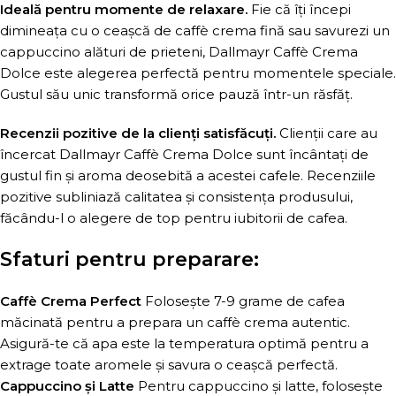
Ideală pentru momente de relaxare.
Fie că îți începi
dimineața cu o ceașcă de caffè crema fină sau savurezi un
cappuccino alături de prieteni, Dallmayr Caffè Crema
Dolce este alegerea perfectă pentru momentele speciale.
Gustul său unic transformă orice pauză într-un răsfăț.
Recenzii pozitive de la clienți satisfăcuți.
Clienții care au
încercat Dallmayr Caffè Crema Dolce sunt încântați de
gustul fin și aroma deosebită a acestei cafele. Recenziile
pozitive subliniază calitatea și consistența produsului,
făcându-l o alegere de top pentru iubitorii de cafea.
Sfaturi pentru preparare:
Caffè Crema Perfect
Folosește 7-9 grame de cafea
măcinată pentru a prepara un caffè crema autentic.
Asigură-te că apa este la temperatura optimă pentru a
extrage toate aromele și savura o ceașcă perfectă.
Cappuccino și Latte
Pentru cappuccino și latte, folosește