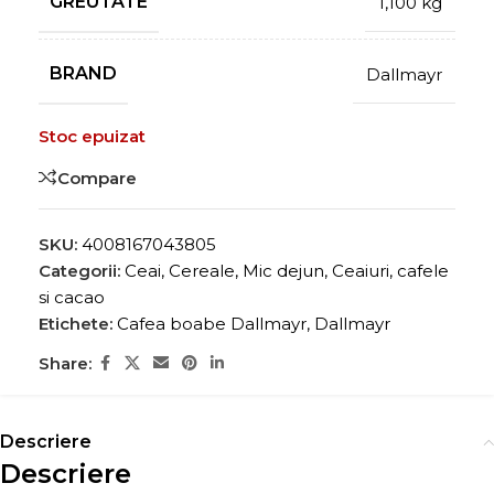
GREUTATE
1,100 kg
BRAND
Dallmayr
Stoc epuizat
Compare
SKU:
4008167043805
Categorii:
Ceai, Cereale, Mic dejun
,
Ceaiuri, cafele
si cacao
Etichete:
Cafea boabe Dallmayr
,
Dallmayr
Share:
Descriere
Descriere