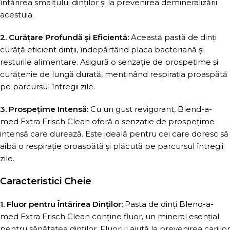
întărirea smalțului dinților și la prevenirea demineralizării
acestuia.
2. Curățare Profundă și Eficientă:
Această pastă de dinți
curăță eficient dinții, îndepărtând placa bacteriană și
resturile alimentare. Asigură o senzație de prospețime și
curățenie de lungă durată, menținând respirația proaspătă
pe parcursul întregii zile.
3. Prospețime Intensă:
Cu un gust revigorant, Blend-a-
med Extra Frisch Clean oferă o senzație de prospețime
intensă care durează. Este ideală pentru cei care doresc să
aibă o respirație proaspătă și plăcută pe parcursul întregii
zile.
Caracteristici Cheie
1. Fluor pentru Întărirea Dinților:
Pasta de dinți Blend-a-
med Extra Frisch Clean conține fluor, un mineral esențial
pentru sănătatea dinților. Fluorul ajută la prevenirea cariilor