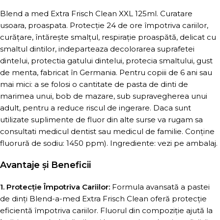
Blend a med Extra Frisch Clean XXL 125ml. Curatare
usoara, proaspata. Protecție 24 de ore împotriva cariilor,
curățare, întărește smalțul, respirație proaspătă, delicat cu
smaltul dintilor, indeparteaza decolorarea suprafetei
dintelui, protectia gatului dintelui, protecia smaltului, gust
de menta, fabricat în Germania. Pentru copiii de 6 ani sau
mai mici: a se folosi o cantitate de pasta de dinti de
marimea unui, bob de mazare, sub supravegherea unui
adult, pentru a reduce riscul de ingerare. Daca sunt
utilizate suplimente de fluor din alte surse va rugam sa
consultati medicul dentist sau medicul de familie. Conține
fluorură de sodiu: 1450 ppm). Ingrediente: vezi pe ambalaj.
Avantaje și Beneficii
1. Protecție Împotriva Cariilor:
Formula avansată a pastei
de dinți Blend-a-med Extra Frisch Clean oferă protecție
eficientă împotriva cariilor. Fluorul din compoziție ajută la