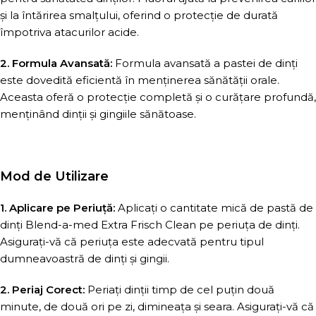
și la întărirea smalțului, oferind o protecție de durată
împotriva atacurilor acide.
2. Formula Avansată:
Formula avansată a pastei de dinți
este dovedită eficientă în menținerea sănătății orale.
Aceasta oferă o protecție completă și o curățare profundă,
menținând dinții și gingiile sănătoase.
Mod de Utilizare
1. Aplicare pe Periuță:
Aplicați o cantitate mică de pastă de
dinți Blend-a-med Extra Frisch Clean pe periuța de dinți.
Asigurați-vă că periuța este adecvată pentru tipul
dumneavoastră de dinți și gingii.
2. Periaj Corect:
Periați dinții timp de cel puțin două
minute, de două ori pe zi, dimineața și seara. Asigurați-vă că