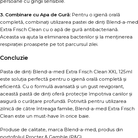
persoane cu gingii sensibile.
3. Combinare cu Apa de Gură:
Pentru o igienă orală
completă, combinați utilizarea pastei de dinți Blend-a-med
Extra Frisch Clean cu o apă de gură antibacteriană.
Aceasta va ajuta la eliminarea bacteriilor și la menținerea
respirației proaspete pe tot parcursul zilei.
Concluzie
Pasta de dinți Blend-a-med Extra Frisch Clean XXL 125ml
este soluția perfectă pentru o igienă orală completă și
eficientă. Cu o formulă avansată și un gust revigorant,
această pastă de dinți oferă protecție împotriva cariilor și
asigură o curățare profundă. Potrivită pentru utilizarea
zilnică de către întreaga familie, Blend-a-med Extra Frisch
Clean este un must-have în orice baie.
Produse de calitate, marca Blend-a-med, produs din
portofoliul Procter & Gamble (P&G).