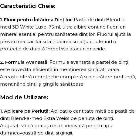
Caracteristici Cheie:
1. Fluor pentru Întărirea Dinților:
Pasta de dinți Blend-a-
med 3D White Luxe, 75ml, ultra albire conține fluor, un
mineral esențial pentru sănătatea dinților. Fluorul ajută la
prevenirea cariilor și la întărirea smalțului, oferind o
protecție de durată împotriva atacurilor acide.
2. Formula Avansată:
Formula avansată a pastei de dinți
este dovedită eficientă în menținerea sănătății orale.
Aceasta oferă o protecție completă și o curățare profundă,
menținând dinții și gingiile sănătoase.
Mod de Utilizare:
1. Aplicare pe Periuță:
Aplicați o cantitate mică de pastă de
dinți Blend-a-med Extra Weiss pe periuța de dinți.
Asigurați-vă că periuța este adecvată pentru tipul
dumneavoastră de dinți și gingii.