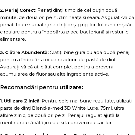
2. Periaj Corect:
Periați dinții timp de cel puțin două
minute, de două ori pe zi, dimineața și seara. Asigurați-vă că
periați toate suprafețele dinților și gingiilor, folosind mișcări
circulare pentru a îndepărta placa bacteriană și resturile
alimentare.
3. Clătire Abundentă:
Clătiți bine gura cu apă după periaj
pentru a îndepărta orice reziduuri de pastă de dinți.
Asigurați-vă că ați clătit complet pentru a preveni
acumularea de fluor sau alte ingrediente active.
Recomandări pentru utilizare:
1. Utilizare Zilnică:
Pentru cele mai bune rezultate, utilizați
pasta de dinți Blend-a-med 3D White Luxe, 75ml, ultra
albire zilnic, de două ori pe zi. Periajul regulat ajută la
menținerea sănătății orale și la prevenirea cariilor.