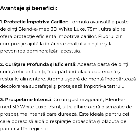
Avantaje și beneficii:
1. Protecție Împotriva Cariilor:
Formula avansată a pastei
de dinți Blend-a-med 3D White Luxe, 75ml, ultra albire
oferă protecție eficientă împotriva cariilor. Fluorul din
compoziție ajută la întărirea smalțului dinților și la
prevenirea demineralizării acestuia.
2. Curățare Profundă și Eficientă:
Această pastă de dinți
curăță eficient dinții, îndepărtând placa bacteriană și
resturile alimentare. Aroma ușoară de mentă îndepărtează
decolorarea suprafeței și protejează împotriva tartrului.
3. Prospețime Intensă:
Cu un gust revigorant, Blend-a-
med 3D White Luxe, 75ml, ultra albire oferă o senzație de
prospețime intensă care durează. Este ideală pentru cei
care doresc să aibă o respirație proaspătă și plăcută pe
parcursul întregii zile.