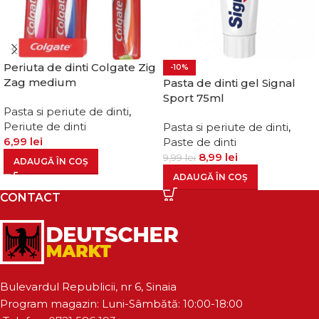
Periuta de dinti Colgate Zig
-10%
Zag medium
Pasta de dinti gel Signal
Sport 75ml
Pasta si periute de dinti
,
Periute de dinti
Pasta si periute de dinti
,
6,99
lei
Paste de dinti
8,99
lei
9,99
lei
ADAUGĂ ÎN COȘ
ADAUGĂ ÎN COȘ
CONTACT
Bulevardul Republicii, nr 6, Sinaia
Program magazin: Luni-Sâmbătă: 10:00-18:00