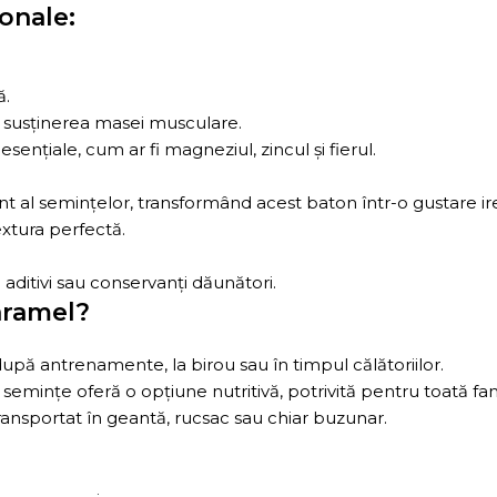
ionale:
ă.
u susținerea masei musculare.
ențiale, cum ar fi magneziul, zincul și fierul.
al semințelor, transformând acest baton într-o gustare irez
extura perfectă.
ă aditivi sau conservanți dăunători.
aramel?
upă antrenamente, la birou sau în timpul călătoriilor.
semințe oferă o opțiune nutritivă, potrivită pentru toată fam
ansportat în geantă, rucsac sau chiar buzunar.