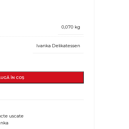
0,070 kg
Ivanka Delikatessen
UGĂ ÎN COȘ
ucte uscate
anka