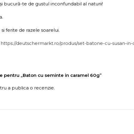
și bucură-te de gustul inconfundabil al naturii!
a.
i ferite de razele soarelui.
:
https://deutschermarkt.ro/produs/set-batone-cu-susan-in-
nzie pentru „Baton cu seminte in caramel 60g”
ru a publica o recenzie.