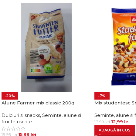
-20%
-7%
Alune Farmer mix classic 200g
Mix studentesc S
Dulciuri si snacks
,
Seminte, alune si
Seminte, alune si 
fructe uscate
12,99
lei
13,99
lei
ADAUGĂ ÎN COȘ
15,99
lei
19,99
lei