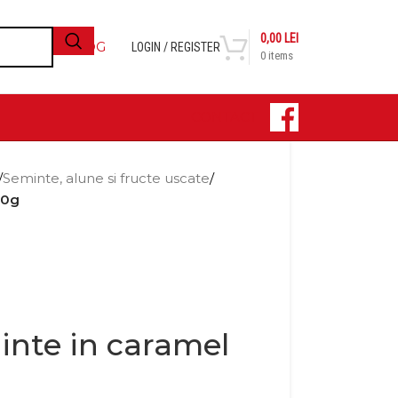
0,00
LEI
BLOG
LOGIN / REGISTER
0
items
CONTACT
/
Seminte, alune si fructe uscate
/
60g
inte in caramel