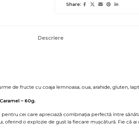
Share:
Descriere
me de fructe cu coaja lemnoasa, oua, arahide, gluten, lapte,
 Caramel – 60g.
 pentru cei care apreciază combinația perfectă între sănăta
i, oferind o explozie de gust la fiecare mușcătură. Fie că a