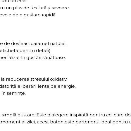
 sau un ceai.
ru un plus de textură și savoare.
evoie de o gustare rapidă.
e de dovleac, caramel natural.
ticheta pentru detalii).
ecializat în gustări sănătoase.
la reducerea stresului oxidativ.
atorită eliberării lente de energie.
i în semințe.
 simplă gustare. Este o alegere inspirată pentru cei care 
 moment al zilei, acest baton este partenerul ideal pentru un 