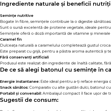
Ingrediente naturale și beneficii nutriț
Semințe nutritive
Bogate în fibre, semințele contribuie la o digestie sănătoas
Sunt o sursă excelentă de proteine vegetale, ideale pentr
Semințele oferă o doză importantă de vitamine și minerale es
Caramel fin
Dulceața naturală a caramelului completează gustul crocant 
Este preparat cu grijă, pentru a păstra aroma autentică și t
Fără conservanți artificiali
Produsul este realizat din ingrediente de înaltă calitate, făr
De ce să alegi batonul cu semințe în c
Energie instantanee:
Este ideal pentru a-ți reface energia d
Snack sănătos:
Comparativ cu alte gustări dulci, batonul cu 
Portabil și convenabil:
Ambalajul compact îl face ușor de tr
Sugestii de consum: