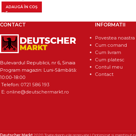
ADAUGĂ ÎN COȘ
CONTACT
INFORMATII
Povestea noastra
Cum comand
Cum livram
Cum platesc
Bulevardul Republicii, nr 6, Sinaia
Contul meu
Program magazin: Luni-Sâmbătă:
Contact
10:00-18:00
Telefon:
0721 586 193
E:
online@deutschermarkt.ro
Deutscher Markt
2020 Toate drepturile rezervate | Optimizat și menținut c