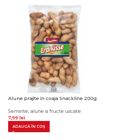
Alune prajite in coaja Snackline 200g
Alune cu sare
Seminte, alune si fructe uscate
Seminte, alune 
7,99
lei
11,99
lei
ADAUGĂ ÎN COȘ
ADAUGĂ ÎN CO