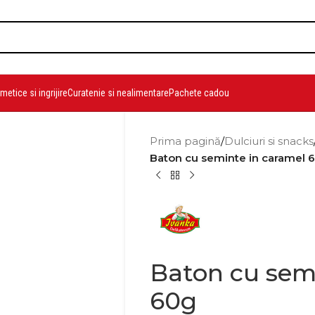
etice si ingrijire
Curatenie si nealimentare
Pachete cadou
Prima pagină
/
Dulciuri si snacks
Baton cu seminte in caramel 
Baton cu sem
60g