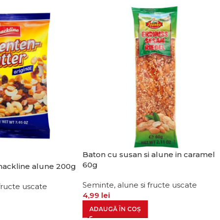
Baton cu susan si alune in caramel
60g
nackline alune 200g
Seminte, alune si fructe uscate
fructe uscate
4,99
lei
ADAUGĂ ÎN COȘ