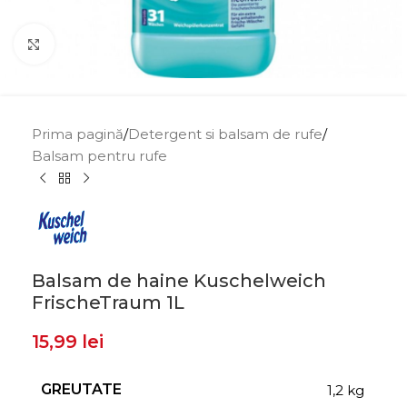
Click to enlarge
Prima pagină
/
Detergent si balsam de rufe
/
Balsam pentru rufe
Balsam de haine Kuschelweich
FrischeTraum 1L
15,99
lei
GREUTATE
1,2 kg