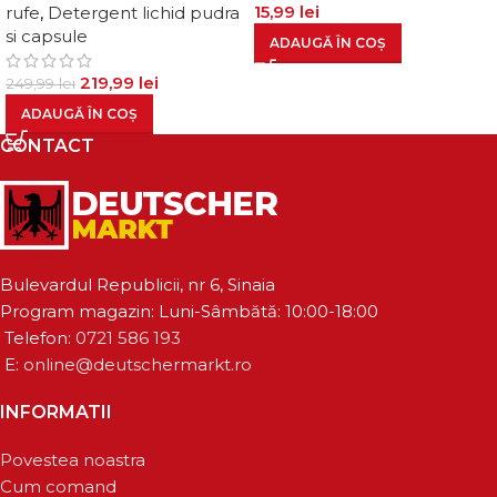
15,99
lei
rufe
,
Detergent lichid pudra
si capsule
ADAUGĂ ÎN COȘ
219,99
lei
249,99
lei
ADAUGĂ ÎN COȘ
CONTACT
Bulevardul Republicii, nr 6, Sinaia
Program magazin: Luni-Sâmbătă: 10:00-18:00
Telefon:
0721 586 193
E:
online@deutschermarkt.ro
INFORMATII
Povestea noastra
Cum comand