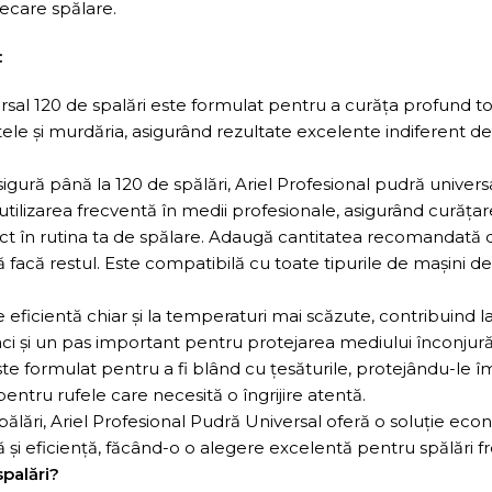
iecare spălare.
:
ersal 120 de spalări este formulat pentru a curăța profund toa
le și murdăria, asigurând rezultate excelente indiferent de 
igură până la 120 de spălări, Ariel Profesional pudră universa
ilizarea frecventă în medii profesionale, asigurând curățare 
rfect în rutina ta de spălare. Adaugă cantitatea recomandat
ă facă restul. Este compatibilă cu toate tipurile de mașini d
 eficientă chiar și la temperaturi mai scăzute, contribuind 
 faci și un pas important pentru protejarea mediului înconjură
ste formulat pentru a fi blând cu țesăturile, protejându-le î
 pentru rufele care necesită o îngrijire atentă.
pălări, Ariel Profesional Pudră Universal oferă o soluție ec
și eficiență, făcând-o o alegere excelentă pentru spălări f
spalări?