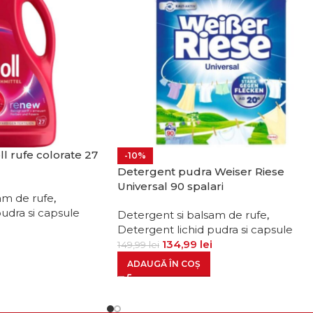
l rufe colorate 27
-10%
Detergent pudra Weiser Riese
Universal 90 spalari
am de rufe
,
udra si capsule
Detergent si balsam de rufe
,
Detergent lichid pudra si capsule
134,99
lei
149,99
lei
ADAUGĂ ÎN COȘ