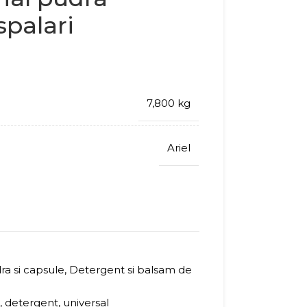
spalari
7,800 kg
Ariel
ra si capsule
,
Detergent si balsam de
,
detergent
,
universal