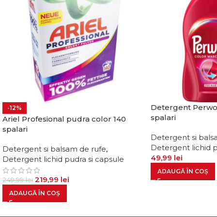
Detergent Perwol
-12%
spalari
Ariel Profesional pudra color 140
spalari
Detergent si bals
Detergent lichid p
Detergent si balsam de rufe
,
49,99
lei
Detergent lichid pudra si capsule
ADAUGĂ ÎN COȘ
219,99
lei
249,99
lei
ADAUGĂ ÎN COȘ