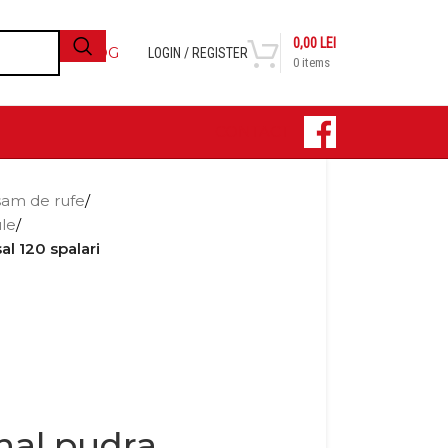
0,00
LEI
BLOG
LOGIN / REGISTER
0
items
CONTACT
sam de rufe
/
ule
/
al 120 spalari
onal pudra