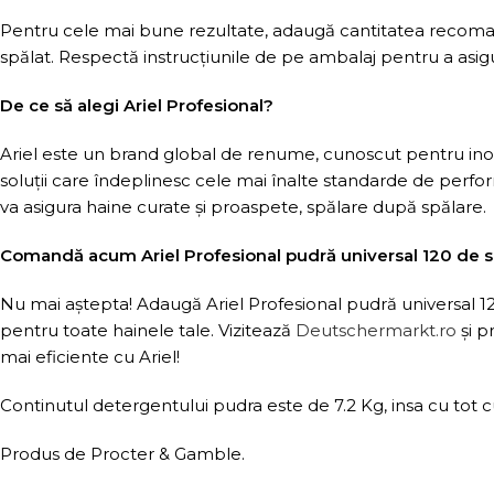
Pentru cele mai bune rezultate, adaugă cantitatea recoman
spălat. Respectă instrucțiunile de pe ambalaj pentru a asig
De ce să alegi Ariel Profesional?
Ariel este un brand global de renume, cunoscut pentru inovaț
soluții care îndeplinesc cele mai înalte standarde de perform
va asigura haine curate și proaspete, spălare după spălare.
Comandă acum Ariel Profesional pudră universal 120 de 
Nu mai aștepta! Adaugă Ariel Profesional pudră universal 120
pentru toate hainele tale. Vizitează
Deutschermarkt.ro
și p
mai eficiente cu Ariel!
Continutul detergentului pudra este de 7.2 Kg, insa cu tot 
Produs de Procter & Gamble.