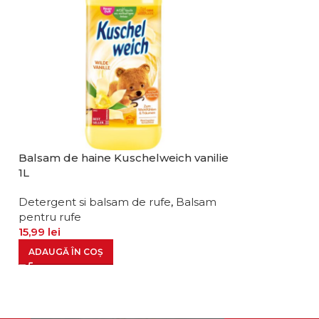
Balsam de haine Kuschelweich vanilie
-12%
1L
Capsule Persil 
bucati
Detergent si balsam de rufe
,
Balsam
pentru rufe
Detergent si b
15,99
lei
Detergent lichi
149,99
169,99
lei
ADAUGĂ ÎN COȘ
ADAUGĂ ÎN CO