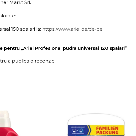
er Markt Srl.
olorate:
sal 150 spalari la:
https://www.ariel.de/de-de
ie pentru „Ariel Profesional pudra universal 120 spalari”
ru a publica o recenzie.