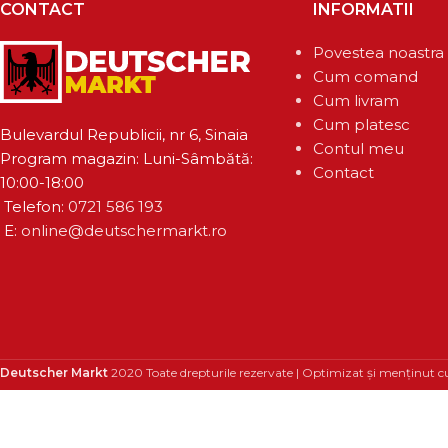
CONTACT
INFORMATII
Povestea noastra
Cum comand
Cum livram
Cum platesc
Bulevardul Republicii, nr 6, Sinaia
Contul meu
Program magazin: Luni-Sâmbătă:
Contact
10:00-18:00
Telefon:
0721 586 193
E:
online@deutschermarkt.ro
Deutscher Markt
2020 Toate drepturile rezervate | Optimizat și menținut c