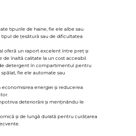
te tipurile de haine, fie ele albe sau
tipul de țesătură sau de dificultatea
l oferă un raport excelent între preț și
de înaltă calitate la un cost accesibil.
ă de detergent în compartimentul pentru
e spălat, fie ele automate sau
la economisirea energiei și reducerea
tor.
mpotriva deteriorării și menținându-le
onomică și de lungă durată pentru curățarea
recvente.