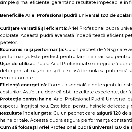
simple și mai eficiente, garantând rezultate impecabile în f
Beneficiile Ariel Profesional pudră universal 120 de spalări
Curățare versatilă și eficientă
: Ariel Profesional pudră univ
colorate. Această pudră avansată îndepărtează eficient pete
petelor.
Economisire și performanță
: Cu un pachet de 7.8kg care as
performanță. Este perfect pentru familiile mari sau pentru ut
Ușor de utilizat
: Pudra Ariel Profesional se integrează pe
detergent al mașinii de spălat și lasă formula sa puternică s
semiautomate.
Eficiență energetică
: Formula specială a detergentului este
costurilor. Astfel, nu doar că obții rezultate excelente, dar
Protecție pentru haine
: Ariel Profesional Pudră Universal e
aspectul îngrijit și nou. Este ideal pentru hainele delicate și
Rezultate îndelungate
: Cu un pachet care asigură 120 de s
hainelor tale. Această pudră asigură performanță constantă 
Cum să folosești Ariel Profesional pudră universal 120 de 