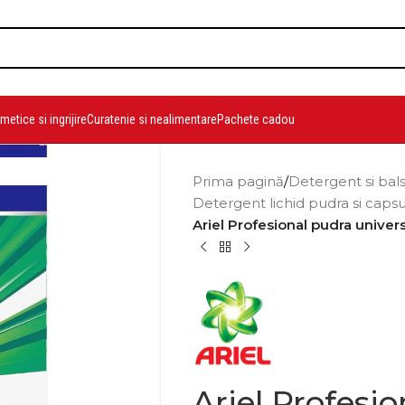
etice si ingrijire
Curatenie si nealimentare
Pachete cadou
Prima pagină
/
Detergent si bal
Detergent lichid pudra si caps
Ariel Profesional pudra univers
Ariel Profesi