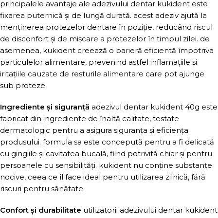
principalele avantaje ale adezivului dentar kukident este
fixarea puternică și de lungă durată. acest adeziv ajută la
menținerea protezelor dentare în poziție, reducând riscul
de disconfort și de mișcare a protezelor în timpul zilei. de
asemenea, kukident creează o barieră eficientă împotriva
particulelor alimentare, prevenind astfel inflamațiile și
iritațiile cauzate de resturile alimentare care pot ajunge
sub proteze.
Ingrediente și siguranță
adezivul dentar kukident 40g este
fabricat din ingrediente de înaltă calitate, testate
dermatologic pentru a asigura siguranța și eficiența
produsului. formula sa este concepută pentru a fi delicată
cu gingiile și cavitatea bucală, fiind potrivită chiar și pentru
persoanele cu sensibilități. kukident nu conține substanțe
nocive, ceea ce îl face ideal pentru utilizarea zilnică, fără
riscuri pentru sănătate.
Confort și durabilitate
utilizatorii adezivului dentar kukident