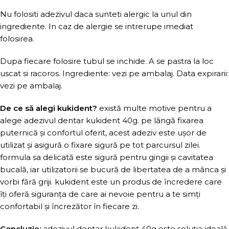
Nu folositi adezivul daca sunteti alergic la unul din
ingrediente. In caz de alergie se intrerupe imediat
folosirea.
Dupa fiecare folosire tubul se inchide. A se pastra la loc
uscat si racoros. Ingrediente: vezi pe ambalaj. Data expirarii:
vezi pe ambalaj.
De ce să alegi kukident?
există multe motive pentru a
alege adezivul dentar kukident 40g. pe lângă fixarea
puternică și confortul oferit, acest adeziv este ușor de
utilizat și asigură o fixare sigură pe tot parcursul zilei.
formula sa delicată este sigură pentru gingii și cavitatea
bucală, iar utilizatorii se bucură de libertatea de a mânca și
vorbi fără griji. kukident este un produs de încredere care
îți oferă siguranța de care ai nevoie pentru a te simți
confortabil și încrezător în fiecare zi.
Concluzie:
adezivul dentar kukident 40g este soluția ideală