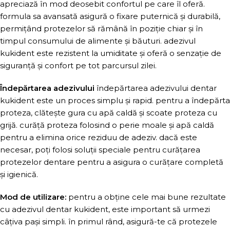
apreciază în mod deosebit confortul pe care îl oferă.
formula sa avansată asigură o fixare puternică și durabilă,
permițând protezelor să rămână în poziție chiar și în
timpul consumului de alimente și băuturi. adezivul
kukident este rezistent la umiditate și oferă o senzație de
siguranță și confort pe tot parcursul zilei.
Îndepărtarea adezivului
îndepărtarea adezivului dentar
kukident este un proces simplu și rapid. pentru a îndepărta
proteza, clătește gura cu apă caldă și scoate proteza cu
grijă. curăță proteza folosind o perie moale și apă caldă
pentru a elimina orice reziduu de adeziv. dacă este
necesar, poți folosi soluții speciale pentru curățarea
protezelor dentare pentru a asigura o curățare completă
și igienică.
Mod de utilizare:
pentru a obține cele mai bune rezultate
cu adezivul dentar kukident, este important să urmezi
câțiva pași simpli. în primul rând, asigură-te că protezele