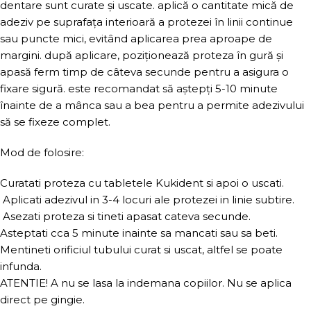
dentare sunt curate și uscate. aplică o cantitate mică de
adeziv pe suprafața interioară a protezei în linii continue
sau puncte mici, evitând aplicarea prea aproape de
margini. după aplicare, poziționează proteza în gură și
apasă ferm timp de câteva secunde pentru a asigura o
fixare sigură. este recomandat să aștepți 5-10 minute
înainte de a mânca sau a bea pentru a permite adezivului
să se fixeze complet.
Mod de folosire:
Curatati proteza cu tabletele Kukident si apoi o uscati.
Aplicati adezivul in 3-4 locuri ale protezei in linie subtire.
Asezati proteza si tineti apasat cateva secunde.
Asteptati cca 5 minute inainte sa mancati sau sa beti.
Mentineti orificiul tubului curat si uscat, altfel se poate
infunda.
ATENTIE! A nu se lasa la indemana copiilor. Nu se aplica
direct pe gingie.