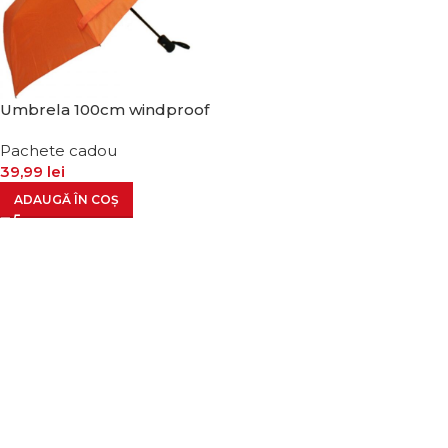
Umbrela 100cm windproof
Pachete cadou
39,99
lei
ADAUGĂ ÎN COȘ