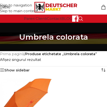
Skip to navigation
MENU
Skip to main content
Pareri Clienti
Contact
BLOG
Umbrela colorata
Prima pagină
/
Produse etichetate „Umbrela colorata”
Afișez singurul rezultat
Show sidebar