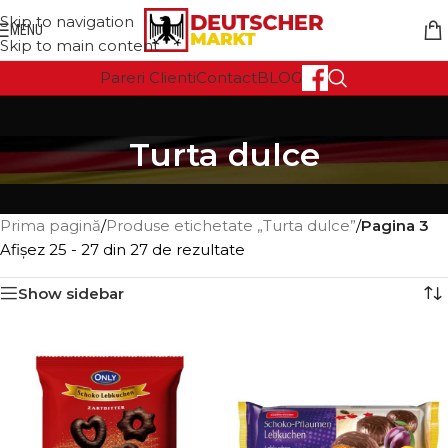
Skip to navigation
MENU
Skip to main content
Pareri Clienti
Contact
BLOG
Turta dulce
Prima pagină
/
Produse etichetate „Turta dulce”
/
Pagina 3
Afișez 25 - 27 din 27 de rezultate
Show sidebar