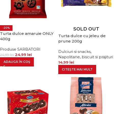
-20%
SOLD OUT
Turta dulce amaruie ONLY
Turta dulce cu jeleu de
400g
prune 200g
Produse SARBATORI
Dulciuri si snacks
,
24,99
lei
24,99
lei
Napolitane, biscuit si prajituri
ADAUGĂ ÎN COȘ
14,99
lei
CITEȘTE MAI MULT