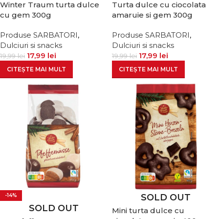
Winter Traum turta dulce
Turta dulce cu ciocolata
cu gem 300g
amaruie si gem 300g
Produse SARBATORI
,
Produse SARBATORI
,
Dulciuri si snacks
Dulciuri si snacks
17,99
lei
17,99
lei
19,99
lei
19,99
lei
CITEȘTE MAI MULT
CITEȘTE MAI MULT
-14%
SOLD OUT
SOLD OUT
Mini turta dulce cu