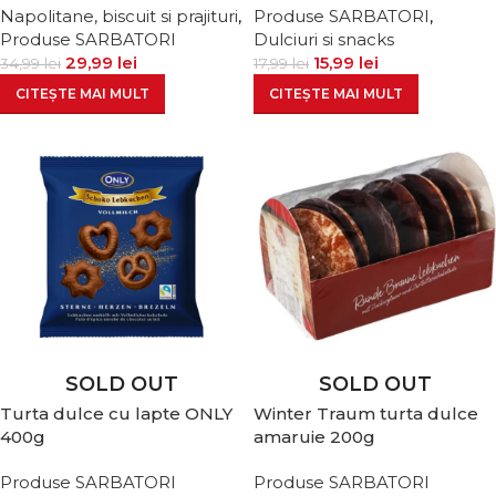
Napolitane, biscuit si prajituri
,
Produse SARBATORI
,
Produse SARBATORI
Dulciuri si snacks
29,99
lei
15,99
lei
34,99
lei
17,99
lei
CITEȘTE MAI MULT
CITEȘTE MAI MULT
SOLD OUT
SOLD OUT
Turta dulce cu lapte ONLY
Winter Traum turta dulce
400g
amaruie 200g
Produse SARBATORI
Produse SARBATORI