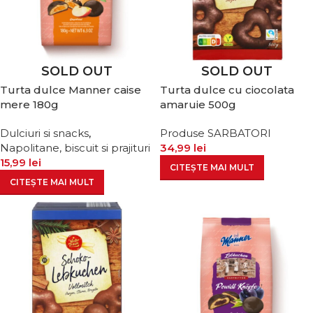
SOLD OUT
SOLD OUT
Turta dulce Manner caise
Turta dulce cu ciocolata
mere 180g
amaruie 500g
Dulciuri si snacks
,
Produse SARBATORI
Napolitane, biscuit si prajituri
34,99
lei
15,99
lei
CITEȘTE MAI MULT
CITEȘTE MAI MULT