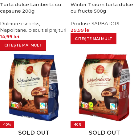
Turta dulce Lambertz cu
Winter Traum turta dulce
capsune 200g
cu fructe 500g
Dulciuri si snacks
,
Produse SARBATORI
Napolitane, biscuit si prajituri
29,99
lei
14,99
lei
CITEȘTE MAI MULT
CITEȘTE MAI MULT
-10%
-10%
SOLD OUT
SOLD OUT