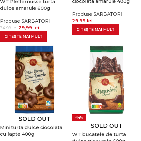
ciocolata amaruie 400g
WT Pfeffernusse turta
dulce amaruie 600g
Produse SARBATORI
29,99
lei
Produse SARBATORI
29,99
lei
34,99
lei
CITEȘTE MAI MULT
CITEȘTE MAI MULT
SOLD OUT
-14%
SOLD OUT
Mini turta dulce ciocolata
cu lapte 400g
WT bucatele de turta
dulce glazurata 600g