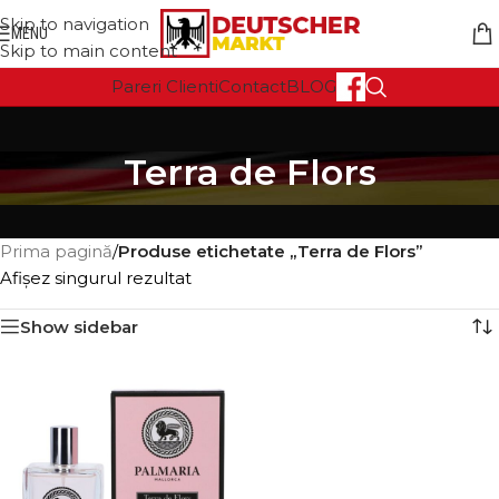
Skip to navigation
MENU
Skip to main content
Pareri Clienti
Contact
BLOG
Terra de Flors
Prima pagină
/
Produse etichetate „Terra de Flors”
Afișez singurul rezultat
Show sidebar