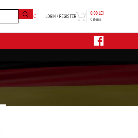
0,00
LEI
BLOG
LOGIN / REGISTER
0
items
CONTACT
24
36