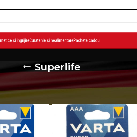
etice si ingrijire
Curatenie si nealimentare
Pachete cadou
Superlife
duse etichetate „Superlife”
Show
9