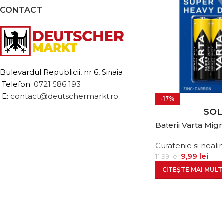
CONTACT
Bulevardul Republicii, nr 6, Sinaia
Telefon:
0721 586 193
E:
contact@deutschermarkt.ro
-17%
SO
Baterii Varta Mig
Curatenie si neal
9,99
lei
11,99
lei
CITEȘTE MAI MULT