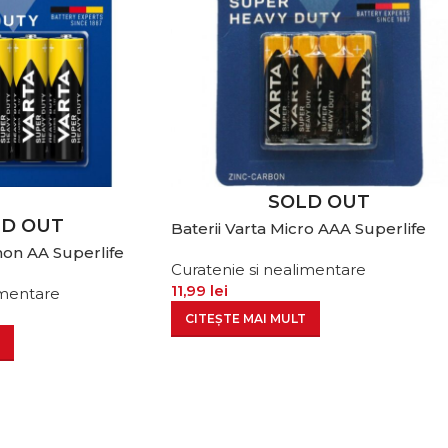
SOLD OUT
LD OUT
Baterii Varta Micro AAA Superlife
non AA Superlife
Curatenie si nealimentare
11,99
lei
imentare
CITEȘTE MAI MULT