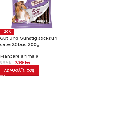
-20%
Gut und Gunstig sticksuri
catei 20buc 200g
Mancare animala
7,99
lei
9,99
lei
ADAUGĂ ÎN COȘ