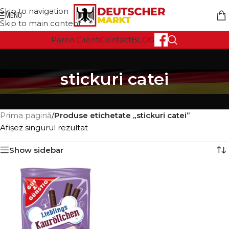
Skip to navigation
MENU
Skip to main content
Pareri Clienti
Contact
BLOG
stickuri catei
Prima pagină
/
Produse etichetate „stickuri catei”
Afișez singurul rezultat
Show sidebar